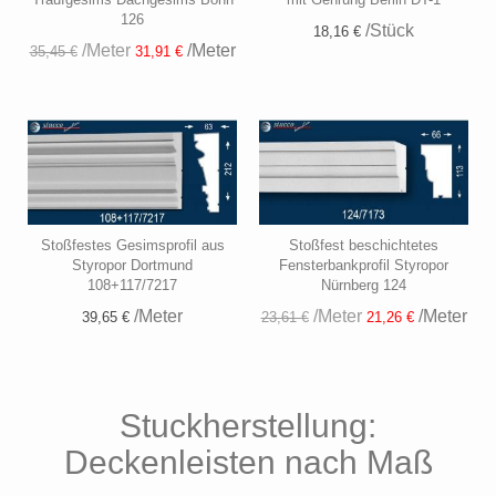
126
/Stück
18,16 €
/Meter
/Meter
35,45 €
31,91 €
Stoßfestes Gesimsprofil aus
Stoßfest beschichtetes
Styropor Dortmund
Fensterbankprofil Styropor
108+117/7217
Nürnberg 124
/Meter
/Meter
/Meter
39,65 €
23,61 €
21,26 €
Stuckherstellung:
Deckenleisten nach Maß