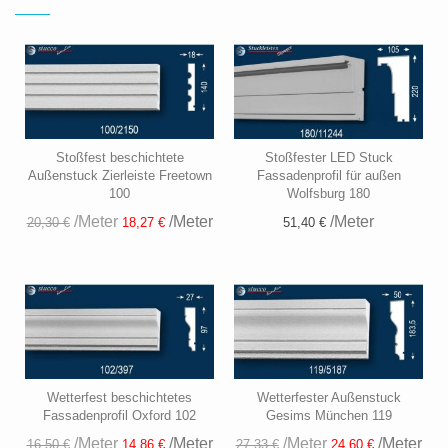
Stoßfest beschichtete
Stoßfester LED Stuck
Außenstuck Zierleiste Freetown
Fassadenprofil für außen
100
Wolfsburg 180
/Meter
/Meter
/Meter
51,40 €
20,30 €
18,27 €
Wetterfest beschichtetes
Wetterfester Außenstuck
Fassadenprofil Oxford 102
Gesims München 119
/Meter
/Meter
/Meter
/Meter
16,50 €
14,86 €
27,33 €
24,60 €