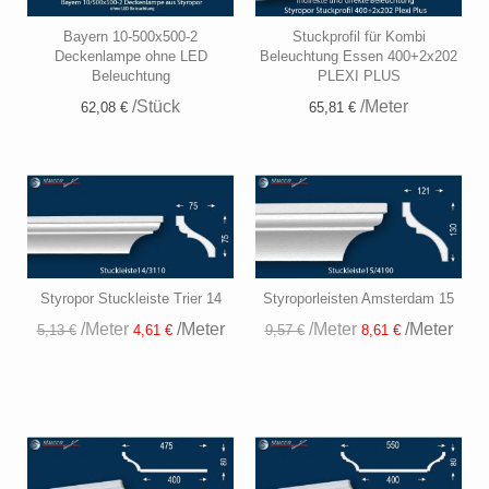
Bayern 10-500x500-2
Stuckprofil für Kombi
Deckenlampe ohne LED
Beleuchtung Essen 400+2x202
Beleuchtung
PLEXI PLUS
/Stück
/Meter
62,08 €
65,81 €
Styropor Stuckleiste Trier 14
Styroporleisten Amsterdam 15
/Meter
/Meter
/Meter
/Meter
5,13 €
4,61 €
9,57 €
8,61 €