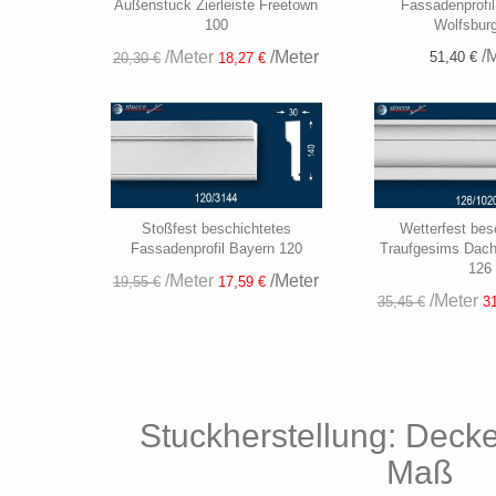
Außenstuck Zierleiste Freetown
Fassadenprofil
100
Wolfsbur
/M
/Meter
/Meter
51,40 €
20,30 €
18,27 €
Stoßfest beschichtetes
Wetterfest bes
Fassadenprofil Bayern 120
Traufgesims Dac
126
/Meter
/Meter
19,55 €
17,59 €
/Meter
35,45 €
31
Stuckherstellung: Deck
Maß