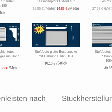
 für außen
Fassadenprofil Oxford 102
Gesims
g 180
/Meter
/Meter
/Met
16,50 €
14,86 €
27,33 €
eter
chichtetes
Stoßfeste glatte Bossenecke
Stoßfestes 
hgesims Bonn
mit Gehrung Berlin DT-1
Styrop
108
/Stück
18,16 €
/Meter
39,65
,91 €
enleisten nach
Stuckherstellu