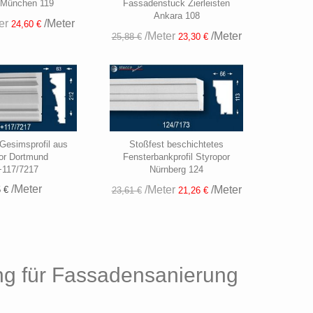
 München 119
Fassadenstuck Zierleisten
Ankara 108
er
/Meter
24,60 €
/Meter
/Meter
25,88 €
23,30 €
Gesimsprofil aus
Stoßfest beschichtetes
or Dortmund
Fensterbankprofil Styropor
+117/7217
Nürnberg 124
/Meter
/Meter
/Meter
 €
23,61 €
21,26 €
ng für Fassadensanierung