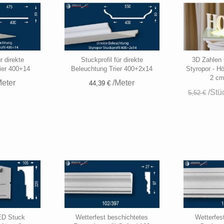
r direkte
Stuckprofil für direkte
3D Zahlen
ier 400+14
Beleuchtung Trier 400+2x14
Styropor - H
2 cm
eter
/Meter
44,39 €
/Stü
5,52 €
ED Stuck
Wetterfest beschichtetes
Wetterfes