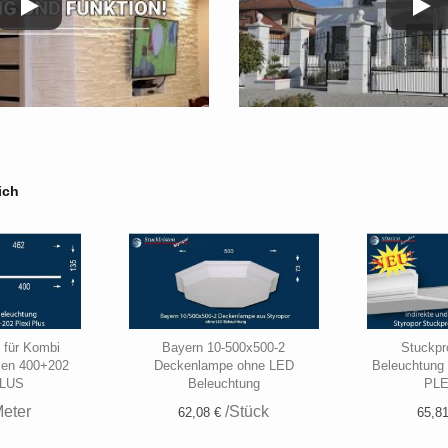
ich
e für Kombi
Bayern 10-500x500-2
Stuckpro
sen 400+202
Deckenlampe ohne LED
Beleuchtung
PLUS
Beleuchtung
PLE
eter
/Stück
62,08 €
65,81