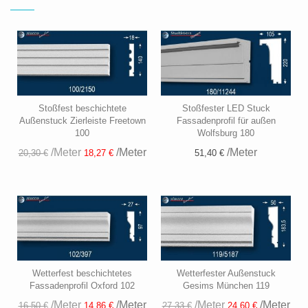
Stoßfest beschichtete
Stoßfester LED Stuck
Außenstuck Zierleiste Freetown
Fassadenprofil für außen
100
Wolfsburg 180
/Meter
/Meter
/Meter
51,40 €
20,30 €
18,27 €
Wetterfest beschichtetes
Wetterfester Außenstuck
Fassadenprofil Oxford 102
Gesims München 119
/Meter
/Meter
/Meter
/Meter
16,50 €
14,86 €
27,33 €
24,60 €