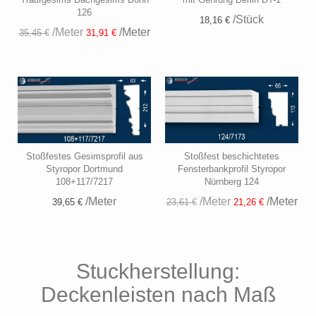
126
/Stück
18,16 €
/Meter
/Meter
35,45 €
31,91 €
Stoßfestes Gesimsprofil aus
Stoßfest beschichtetes
Styropor Dortmund
Fensterbankprofil Styropor
108+117/7217
Nürnberg 124
/Meter
/Meter
/Meter
39,65 €
23,61 €
21,26 €
Stuckherstellung:
Deckenleisten nach Maß