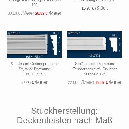
126
/Stück
16,97 €
/Meter
/Meter
33,13 €
29,82 €
Stoßfestes Gesimsprofil aus
Stoßfest beschichtetes
Styropor Dortmund
Fensterbankprofil Styropor
108+117/7217
Nürnberg 124
/Meter
/Meter
/Meter
37,06 €
22,06 €
19,87 €
Stuckherstellung:
Deckenleisten nach Maß