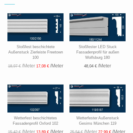
Stoßfest beschichtete
Stoßfester LED Stuck
Außenstuck Zierleiste Freetown
Fassadenprofil für außen
100
Wolfsburg 180
/Meter
/Meter
/Meter
48,04 €
18,97 €
17,08 €
Wetterfest beschichtetes
Wetterfester Außenstuck
Fassadenprofil Oxford 102
Gesims München 119
/Meter
/Meter
/Meter
/Meter
15,42 €
13,89 €
25,54 €
22,99 €