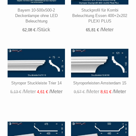
Bayern 10-500x500-2
Stuckprofil für Kombi
Deckenlampe ohne LED
Beleuchtung Essen 400+2x202
Beleuchtung
PLEXI PLUS
/Stück
/Meter
62,08 €
65,81 €
Styropor Stuckleiste Trier 14
Styroporleisten Amsterdam 15
/Meter
/Meter
/Meter
/Meter
5,13 €
4,61 €
9,57 €
8,61 €