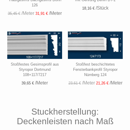
126
/Stück
18,16 €
/Meter
/Meter
35,45 €
31,91 €
Stoßfestes Gesimsprofil aus
Stoßfest beschichtetes
Styropor Dortmund
Fensterbankprofil Styropor
108+117/7217
Nürnberg 124
/Meter
/Meter
/Meter
39,65 €
23,61 €
21,26 €
Stuckherstellung:
Deckenleisten nach Maß