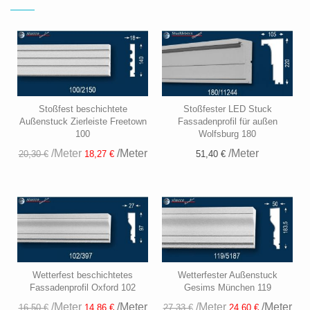
Stoßfest beschichtete
Stoßfester LED Stuck
Außenstuck Zierleiste Freetown
Fassadenprofil für außen
100
Wolfsburg 180
/Meter
/Meter
/Meter
51,40 €
20,30 €
18,27 €
Wetterfest beschichtetes
Wetterfester Außenstuck
Fassadenprofil Oxford 102
Gesims München 119
/Meter
/Meter
/Meter
/Meter
16,50 €
14,86 €
27,33 €
24,60 €