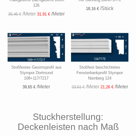
126
/Stück
18,16 €
/Meter
/Meter
35,45 €
31,91 €
Stoßfestes Gesimsprofil aus
Stoßfest beschichtetes
Styropor Dortmund
Fensterbankprofil Styropor
108+117/7217
Nürnberg 124
/Meter
/Meter
/Meter
39,65 €
23,61 €
21,26 €
Stuckherstellung:
Deckenleisten nach Maß