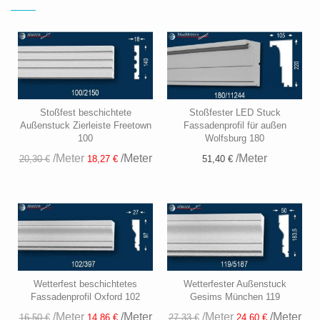
Stoßfest beschichtete
Stoßfester LED Stuck
Außenstuck Zierleiste Freetown
Fassadenprofil für außen
100
Wolfsburg 180
/Meter
/Meter
/Meter
51,40 €
20,30 €
18,27 €
Wetterfest beschichtetes
Wetterfester Außenstuck
Fassadenprofil Oxford 102
Gesims München 119
/Meter
/Meter
/Meter
/Meter
16,50 €
14,86 €
27,33 €
24,60 €