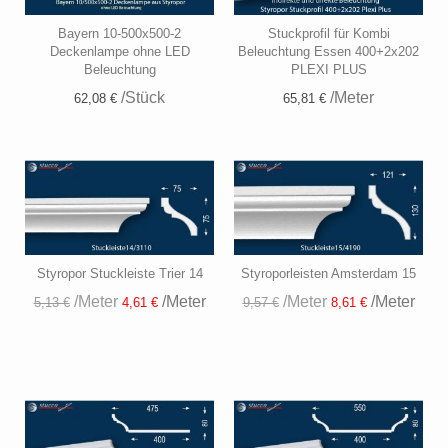
Bayern 10-500x500-2
Stuckprofil für Kombi
Deckenlampe ohne LED
Beleuchtung Essen 400+2x202
Beleuchtung
PLEXI PLUS
/Stück
/Meter
62,08 €
65,81 €
Styropor Stuckleiste Trier 14
Styroporleisten Amsterdam 15
/Meter
/Meter
/Meter
/Meter
5,13 €
4,61 €
9,57 €
8,61 €