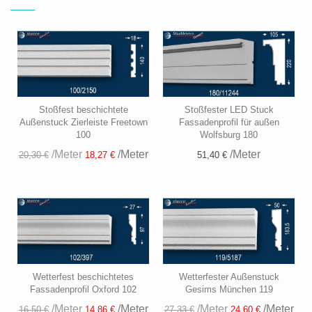
Stoßfest beschichtete
Stoßfester LED Stuck
Außenstuck Zierleiste Freetown
Fassadenprofil für außen
100
Wolfsburg 180
/Meter
/Meter
/Meter
51,40 €
20,30 €
18,27 €
Wetterfest beschichtetes
Wetterfester Außenstuck
Fassadenprofil Oxford 102
Gesims München 119
/Meter
/Meter
/Meter
/Meter
16,50 €
14,86 €
27,33 €
24,60 €