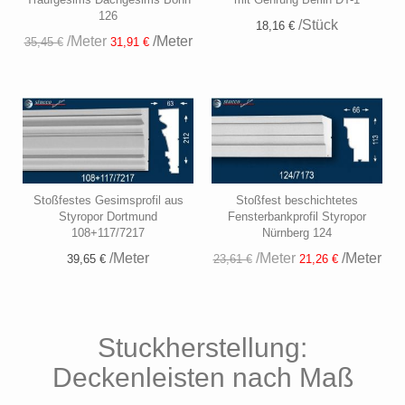
126
/Stück
18,16 €
/Meter
/Meter
35,45 €
31,91 €
Stoßfestes Gesimsprofil aus
Stoßfest beschichtetes
Styropor Dortmund
Fensterbankprofil Styropor
108+117/7217
Nürnberg 124
/Meter
/Meter
/Meter
39,65 €
23,61 €
21,26 €
Stuckherstellung:
Deckenleisten nach Maß