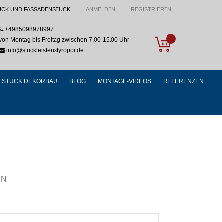
UCK UND FASSADENSTUCK
ANMELDEN
REGISTRIEREN
+4985098978997
My Cart
von Montag bis Freitag zwischen 7.00-15.00 Uhr
info@stuckleistenstyropor.de
STUCK DEKORBAU
BLOG
MONTAGE-VIDEOS
REFERENZEN
EN