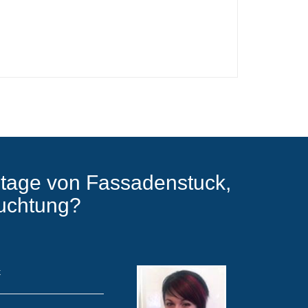
tage von Fassadenstuck,
euchtung?
k