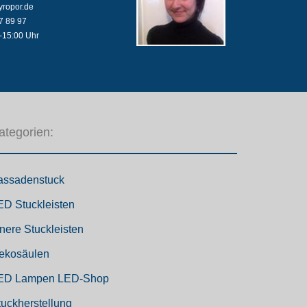
yropor.de
7 89 97
-15:00 Uhr
ategorien:
assadenstuck
ED Stuckleisten
nnere Stuckleisten
ekosäulen
ED Lampen LED-Shop
tuckherstellung