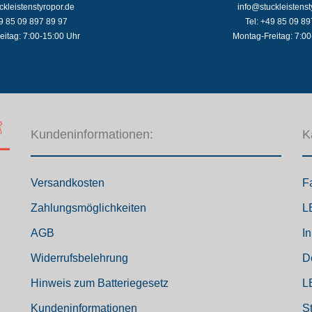
ckleistenstyropor.de
info@stuckleistenst
49 85 09 897 89 97
Tel: +49 85 09 89
eitag: 7:00-15:00 Uhr
Montag-Freitag: 7:00
Kundeninformationen:
K
Versandkosten
F
Zahlungsmöglichkeiten
L
AGB
I
Widerrufsbelehrung
D
Hinweis zum Batteriegesetz
L
Kundeninformationen
S