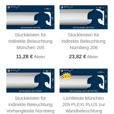
Stuckleisten für
Stuckleisten für
indirekte Beleuchtung
indirekte Beleuchtung
München 205
Nürnberg 206
11,28 €
23,82 €
/Meter
/Meter
Stuckleisten für
Lichtleiste München
indirekte Beleuchtung
205 PLEXI PLUS zur
Vorhangleiste Nürnberg
Wandbeleuchtung