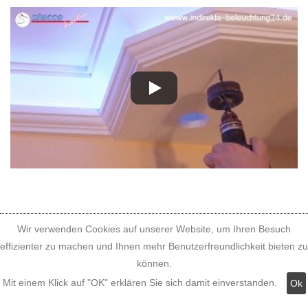
Wir verwenden Cookies auf unserer Website, um Ihren Besuch
Klicken Sie auf die Bilder, um die zu vergrößern!
effizienter zu machen und Ihnen mehr Benutzerfreundlichkeit bieten zu
Überzeugen Sie sich selbst, wie großartig die Stuckleisten
können.
für indirekte Beleuchtung im Schlaf- und Wohnzimmer
Mit einem Klick auf "OK" erklären Sie sich damit einverstanden.
Ok
wirken!