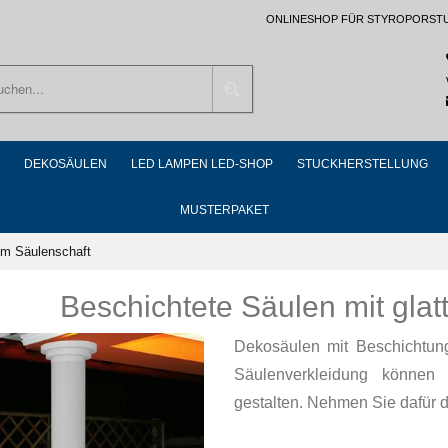
ONLINESHOP FÜR STYROPORST
Suchen
DEKOSÄULEN
LED LAMPEN LED-SHOP
STUCKHERSTELLUNG
MUSTERPAKET
em Säulenschaft
Beschichtete Säulen mit gla
Dekosäulen mit Beschichtung
Säulenverkleidung können
gestalten. Nehmen Sie dafür d