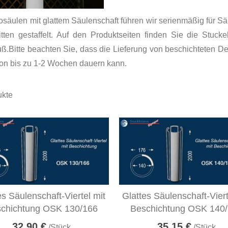
säulen mit glattem Säulenschaft führen wir serienmäßig für 
tten gestaffelt. Auf den Produktseiten finden Sie die Stuck
ß.Bitte beachten Sie, dass die Lieferung von beschichteten D
on bis zu 1-2 Wochen dauern kann.
kte
es Säulenschaft-Viertel mit
Glattes Säulenschaft-Viert
chichtung OSK 130/166
Beschichtung OSK 140
32,90 €
35,15 €
/Stück
/Stück