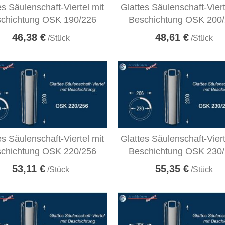
es Säulenschaft-Viertel mit
Glattes Säulenschaft-Viert
chichtung OSK 190/226
Beschichtung OSK 200
46,38 €
48,61 €
/Stück
/Stück
es Säulenschaft-Viertel mit
Glattes Säulenschaft-Viert
chichtung OSK 220/256
Beschichtung OSK 230
53,11 €
55,35 €
/Stück
/Stück