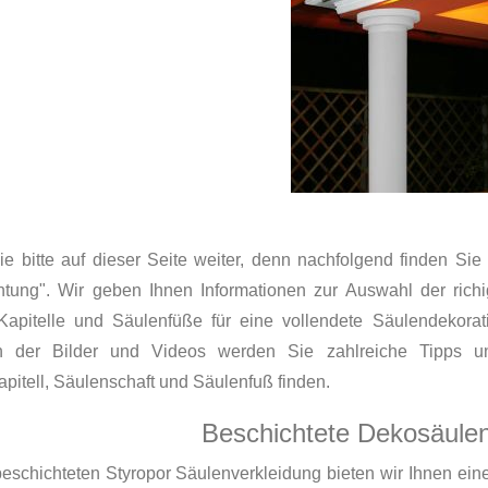
e bitte auf dieser Seite weiter, denn nachfolgend finden Sie 
htung". Wir geben Ihnen Informationen zur Auswahl der ric
, Kapitelle und Säulenfüße für eine vollendete Säulendeko
 der Bilder und Videos werden Sie zahlreiche Tipps u
pitell, Säulenschaft und Säulenfuß finden.
Beschichtete Dekosäulen
beschichteten Styropor Säulenverkleidung bieten wir Ihnen ein