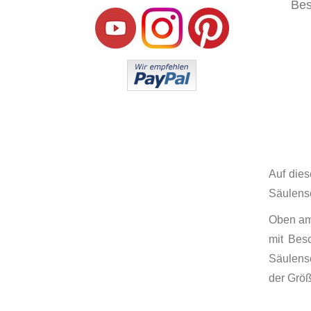
Bes
Auf dies
Säulensc
Oben am 
mit Bes
Säulensc
der Größ