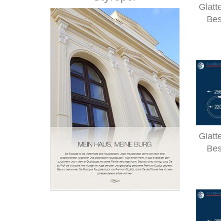
Glatt
Bes
Glatt
Bes