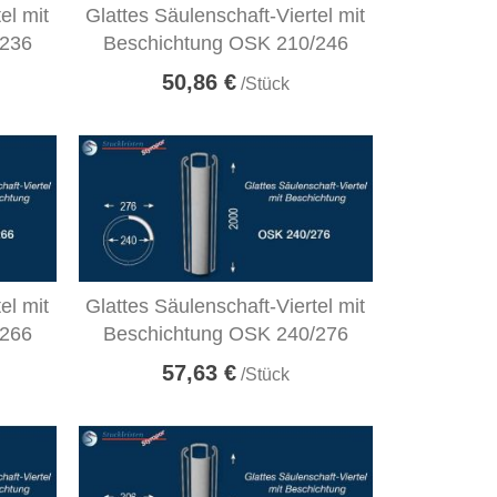
el mit
Glattes Säulenschaft-Viertel mit
/236
Beschichtung OSK 210/246
50,86 €
/Stück
el mit
Glattes Säulenschaft-Viertel mit
/266
Beschichtung OSK 240/276
57,63 €
/Stück