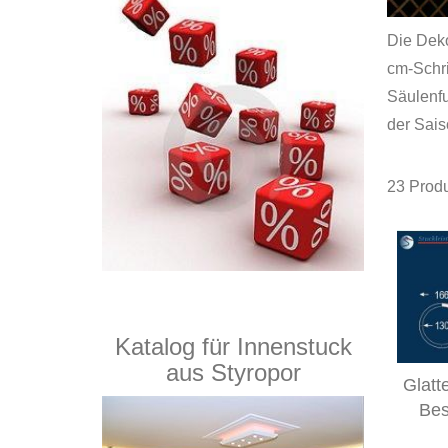
Die Deko
cm-Schri
Säulenfu
der Sais
23
Produ
Katalog für Innenstuck
aus Styropor
Glatt
Bes