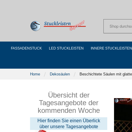
Skip
to
Content
FASSADENSTUCK
LED STUCKLEISTEN
INNERE STUCKLEISTEN
Home
Dekosäulen
Beschichtete Säulen mit glatt
Übersicht der
Tagesangebote der
kommenden Woche
Hier finden Sie einen Überlick
über unsere Tagesangebote