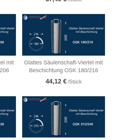
el mit
Glattes Säulenschaft-Viertel mit
/206
Beschichtung OSK 180/216
44,12 €
/Stück