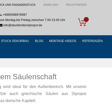
UCK UND FASSADENSTUCK
ANMELDEN
REGISTRIEREN
+4985098978997
My Cart
von Montag bis Freitag zwischen 7.00-15.00 Uhr
info@stuckleistenstyropor.de
STUCK DEKORBAU
BLOG
MONTAGE-VIDEOS
REFERENZEN
ttem Säulenschaft
 sind ideal für den Außenbereich. Mit unserer
 Sie auch griechische Säulen aus Styropor
as dorische Kapitell.