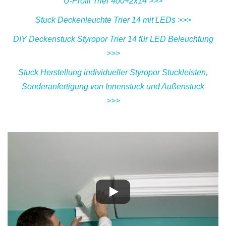
U-Profil Trier 400+2x14 >>>
Stuck Deckenleuchte Trier 14 mit LEDs >>>
DIY Deckenstuck Styropor Trier 14 für LED Beleuchtung
>>>
Stuck Herstellung individueller Styropor Stuckleisten,
Sonderanfertigung von Innenstuck und Außenstuck
>>>