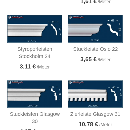
1,61 €
/Meter
Styroporleisten
Stuckleiste Oslo 22
Stockholm 24
3,65 €
/Meter
3,11 €
/Meter
Stuckleisten Glasgow
Zierleiste Glasgow 31
30
10,78 €
/Meter