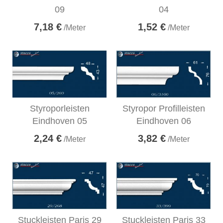
09
04
7,18 €
1,52 €
/Meter
/Meter
Styroporleisten
Styropor Profilleisten
Eindhoven 05
Eindhoven 06
2,24 €
3,82 €
/Meter
/Meter
Stuckleisten Paris 29
Stuckleisten Paris 33