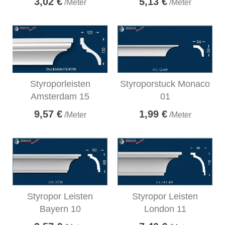
3,02 €
5,13 €
/Meter
/Meter
Styroporleisten
Styroporstuck Monaco
Amsterdam 15
01
9,57 €
1,99 €
/Meter
/Meter
Styropor Leisten
Styropor Leisten
Bayern 10
London 11