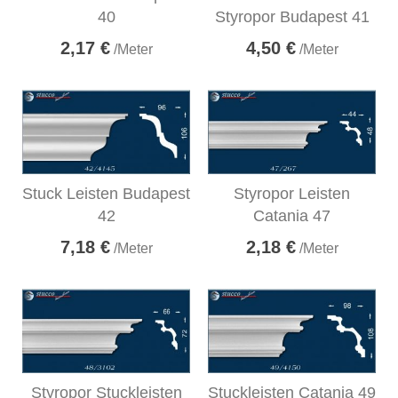
40
Styropor Budapest 41
2,17 €
4,50 €
/Meter
/Meter
Stuck Leisten Budapest
Styropor Leisten
42
Catania 47
7,18 €
2,18 €
/Meter
/Meter
Styropor Stuckleisten
Stuckleisten Catania 49