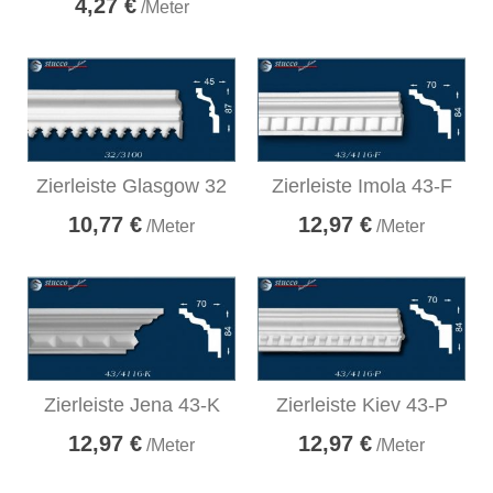
4,27 €
/Meter
Zierleiste Glasgow 32
Zierleiste Imola 43-F
10,77 €
12,97 €
/Meter
/Meter
Zierleiste Jena 43-K
Zierleiste Kiev 43-P
12,97 €
12,97 €
/Meter
/Meter