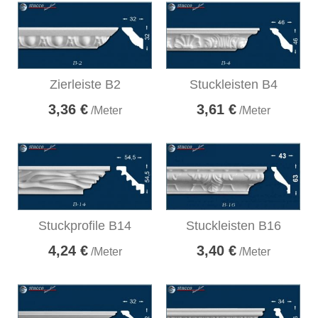
Zierleiste B2
Stuckleisten B4
3,36 €
3,61 €
/Meter
/Meter
Stuckprofile B14
Stuckleisten B16
4,24 €
3,40 €
/Meter
/Meter