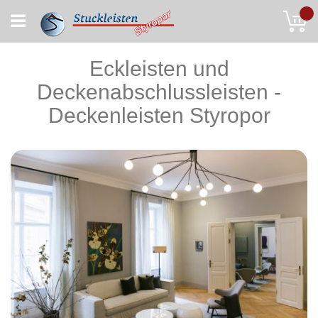
Skip
My
to
Content
Eckleisten und
Deckenabschlussleisten -
Deckenleisten Styropor