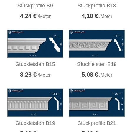
Stuckprofile B9
Stuckprofile B13
4,24 €
4,10 €
/Meter
/Meter
Stuckleisten B15
Stuckleisten B18
8,26 €
5,08 €
/Meter
/Meter
Stuckleisten B19
Stuckprofile B21