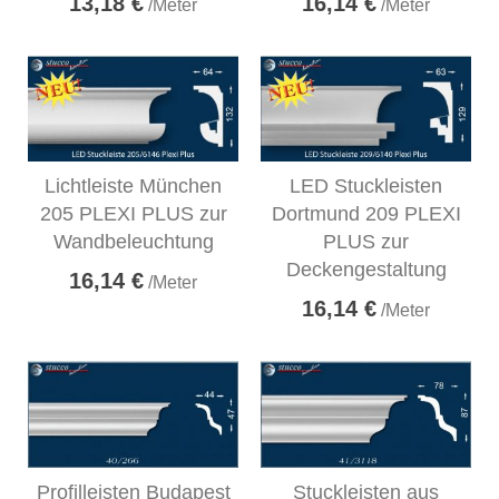
13,18 €
16,14 €
/Meter
/Meter
Lichtleiste München
LED Stuckleisten
205 PLEXI PLUS zur
Dortmund 209 PLEXI
Wandbeleuchtung
PLUS zur
Deckengestaltung
16,14 €
/Meter
16,14 €
/Meter
Profilleisten Budapest
Stuckleisten aus