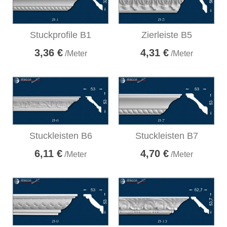
Stuckprofile B1
Zierleiste B5
3,36 €
4,31 €
/Meter
/Meter
Stuckleisten B6
Stuckleisten B7
6,11 €
4,70 €
/Meter
/Meter