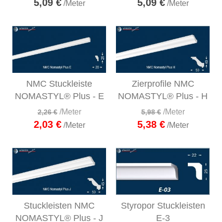
5,09 €
5,09 €
/Meter
/Meter
NMC Stuckleiste
Zierprofile NMC
NOMASTYL® Plus - E
NOMASTYL® Plus - H
/Meter
/Meter
2,26 €
5,98 €
2,03 €
5,38 €
/Meter
/Meter
Stuckleisten NMC
Styropor Stuckleisten
NOMASTYL® Plus - J
E-3