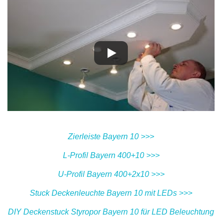
Zierleiste Bayern 10 >>>
L-Profil Bayern 400+10 >>>
U-Profil Bayern 400+2x10 >>>
Stuck Deckenleuchte Bayern 10 mit LEDs >>>
DIY Deckenstuck Styropor Bayern 10 für LED Beleuchtung