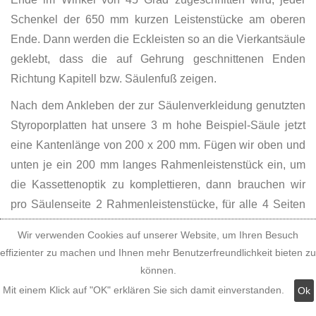
Schenkel der 650 mm kurzen Leistenstücke am oberen
Ende. Dann werden die Eckleisten so an die Vierkantsäule
geklebt, dass die auf Gehrung geschnittenen Enden
Richtung Kapitell bzw. Säulenfuß zeigen.
Nach dem Ankleben der zur Säulenverkleidung genutzten
Styroporplatten hat unsere 3 m hohe Beispiel-Säule jetzt
eine Kantenlänge von 200 x 200 mm. Fügen wir oben und
unten je ein 200 mm langes Rahmenleistenstück ein, um
die Kassettenoptik zu komplettieren, dann brauchen wir
pro Säulenseite 2 Rahmenleistenstücke, für alle 4 Seiten
der quadratischen Dekosäule insgesamt 8:
Wir verwenden Cookies auf unserer Website, um Ihren Besuch
8 x 200 mm = 1600 mm, also 1,6 m
effizienter zu machen und Ihnen mehr Benutzerfreundlichkeit bieten zu
können.
Vom Rahmenprofil Peiting 152 werden in unserem
Mit einem Klick auf "OK" erklären Sie sich damit einverstanden.
Ok
Beispiel 1,6 m benötigt. Da auch diese Zierleisten 2 m lang