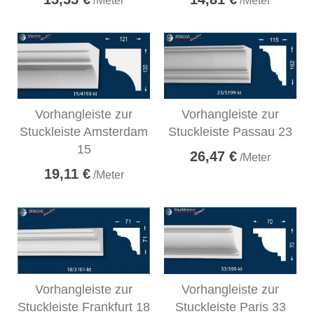
/Meter
/Meter
Vorhangleiste zur
Vorhangleiste zur
Stuckleiste Amsterdam
Stuckleiste Passau 23
15
26,47 €
/Meter
19,11 €
/Meter
Vorhangleiste zur
Vorhangleiste zur
Stuckleiste Frankfurt 18
Stuckleiste Paris 33