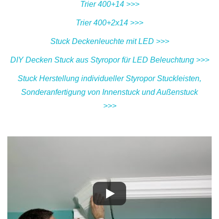
Trier 400+14 >>>
Trier 400+2x14 >>>
Stuck Deckenleuchte mit LED >>>
DIY Decken Stuck aus Styropor für LED Beleuchtung >>>
Stuck Herstellung individueller Styropor Stuckleisten,
Sonderanfertigung von Innenstuck und Außenstuck
>>>