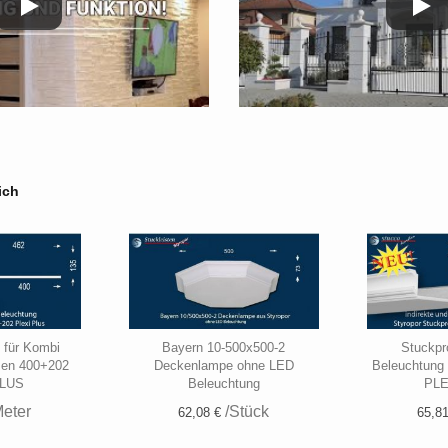
ich
e für Kombi
Bayern 10-500x500-2
Stuckpro
sen 400+202
Deckenlampe ohne LED
Beleuchtung
PLUS
Beleuchtung
PLE
eter
/Stück
62,08 €
65,81