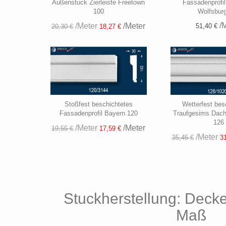
Außenstuck Zierleiste Freetown
Fassadenprofil
100
Wolfsbur
/M
/Meter
/Meter
51,40 €
20,30 €
18,27 €
Stoßfest beschichtetes
Wetterfest bes
Fassadenprofil Bayern 120
Traufgesims Dac
126
/Meter
/Meter
19,55 €
17,59 €
/Meter
35,45 €
31
Stuckherstellung: Deck
Maß