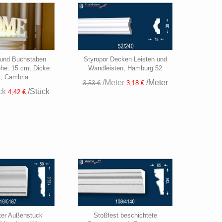
 und Buchstaben
Styropor Decken Leisten und
öhe: 15 cm; Dicke:
Wandleisten, Hamburg 52
; Cambria
/Meter
/Meter
3,53 €
3,18 €
ck
/Stück
4,42 €
ter Außenstuck
Stoßfest beschichtete