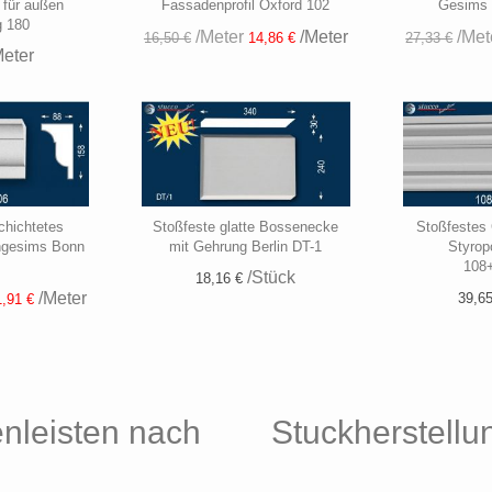
 für außen
Fassadenprofil Oxford 102
Gesims
g 180
/Meter
/Meter
/Met
16,50 €
14,86 €
27,33 €
eter
chichtetes
Stoßfeste glatte Bossenecke
Stoßfestes 
hgesims Bonn
mit Gehrung Berlin DT-1
Styrop
108
/Stück
18,16 €
/Meter
39,65
,91 €
enleisten nach
Stuckherstellu