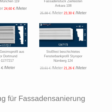
 München 119
Fassadenstuck Zierleisten
Ankara 108
er
/Meter
24,60 €
/Meter
/Meter
25,88 €
23,30 €
Gesimsprofil aus
Stoßfest beschichtetes
or Dortmund
Fensterbankprofil Styropor
+117/7217
Nürnberg 124
/Meter
/Meter
/Meter
 €
23,61 €
21,26 €
ng für Fassadensanierung