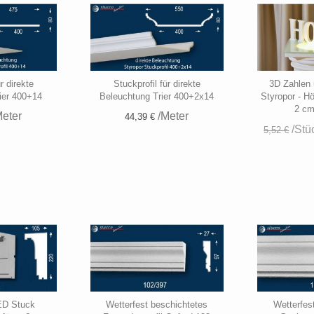
r direkte
Stuckprofil für direkte
3D Zahlen
ier 400+14
Beleuchtung Trier 400+2x14
Styropor - H
2 cm
eter
/Meter
44,39 €
/Stü
5,52 €
ED Stuck
Wetterfest beschichtetes
Wetterfes