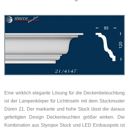
Eine wirklich elegante Lösung für die Deckenbeleuchtung
ist der Lampenkörper für Lichtinseln mit dem Stuckmuster
Düren 21. Der markante und hohe Stuck lässt die daraus
gefertigten Design Deckenleuchten größer wirken. Die
Kombination aus Styropor Stuck und LED Einbauspots ist