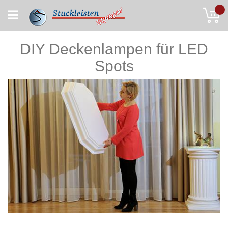
Skip
My
to
Content
DIY Deckenlampen für LED
Spots