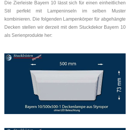
Die Zierleiste Bayern 10 lässt sich für einen einheitlichen
Stil perfekt mit Lampeninseln im selben Muster
kombinieren. Die folgenden Lampenkörper für abgehängte
Decken stellen wir derzeit mit dem Stuckdekor Bayern 10
als Serienprodukte her: