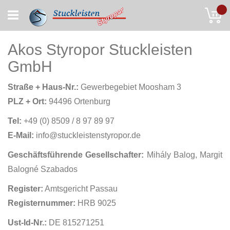
Skip
My
to
Content
Akos Styropor Stuckleisten
GmbH
Straße + Haus-Nr.:
Gewerbegebiet Moosham 3
PLZ + Ort:
94496 Ortenburg
Tel:
+49 (0) 8509 / 8 97 89 97
E-Mail:
info@stuckleistenstyropor.de
Geschäftsführende Gesellschafter:
Mihály Balog, Margit
Balogné Szabados
Register:
Amtsgericht Passau
Registernummer:
HRB 9025
Ust-Id-Nr.:
DE 815271251