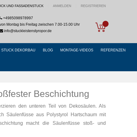
UCK UND FASSADENSTUCK
ANMELDEN
REGISTRIEREN
+4985098978997
My Cart
von Montag bis Freitag zwischen 7.00-15.00 Uhr
info@stuckleistenstyropor.de
STUCK DEKORBAU
BLOG
MONTAGE-VIDEOS
REFERENZEN
oßfester Beschichtung
rzieren den unteren Teil von Dekosäulen. Als
ch Säulenfüsse aus Polystyrol Hartschaum mit
schichtung macht die Säulenfüsse stoß- und