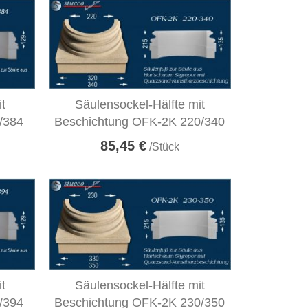
it
Säulensockel-Hälfte mit
/384
Beschichtung OFK-2K 220/340
85,45 €
/Stück
it
Säulensockel-Hälfte mit
/394
Beschichtung OFK-2K 230/350