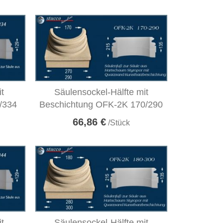
it
Säulensockel-Hälfte mit
/334
Beschichtung OFK-2K 170/290
66,86 €
/Stück
it
Säulensockel-Hälfte mit