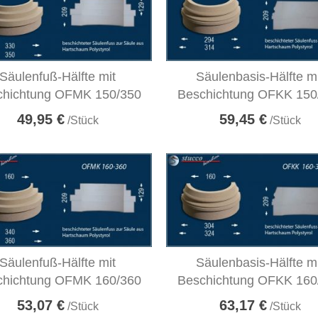
Säulenfuß-Hälfte mit
Säulenbasis-Hälfte m
chichtung OFMK 150/350
Beschichtung OFKK 150
49,95 €
59,45 €
/Stück
/Stück
Säulenfuß-Hälfte mit
Säulenbasis-Hälfte m
chichtung OFMK 160/360
Beschichtung OFKK 160
53,07 €
63,17 €
/Stück
/Stück