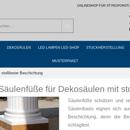
ONLINESHOP FÜR STYROPORST
Suchen
DEKOSÄULEN
LED LAMPEN LED-SHOP
STUCKHERSTELLUNG
MUSTERPAKET
 stoßfester Beschichtung
Säulenfüße für Dekosäulen mit st
Säulenfüße schützen und ve
Säulenbasis eignen sich au
Beschichtung, denn die Be
schlagfest.