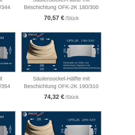
/344
Beschichtung OFK-2K 180/300
70,57 €
/Stück
it
Säulensockel-Hälfte mit
/354
Beschichtung OFK-2K 190/310
74,32 €
/Stück