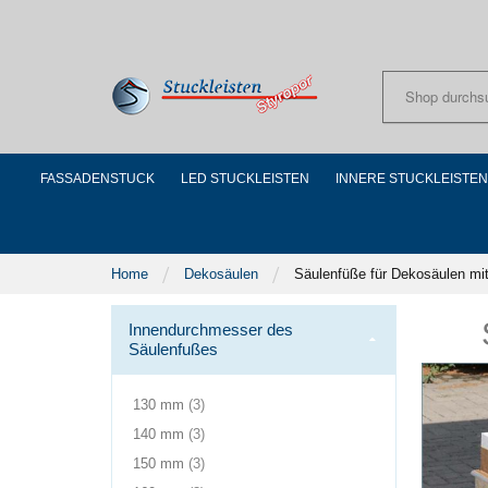
Skip
to
Content
FASSADENSTUCK
LED STUCKLEISTEN
INNERE STUCKLEISTEN
Home
Dekosäulen
Säulenfüße für Dekosäulen mit
Innendurchmesser des
Säulenfußes
Produkte
130 mm
3
Produkte
140 mm
3
Produkte
150 mm
3