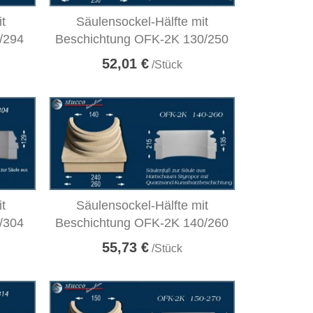
it
Säulensockel-Hälfte mit
/294
Beschichtung OFK-2K 130/250
52,01 €
/Stück
it
Säulensockel-Hälfte mit
/304
Beschichtung OFK-2K 140/260
55,73 €
/Stück