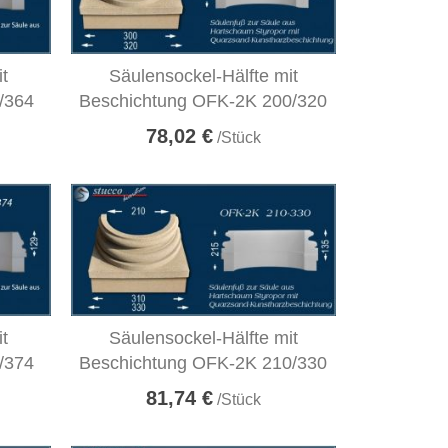
it
Säulensockel-Hälfte mit
/364
Beschichtung OFK-2K 200/320
78,02 €
/Stück
it
Säulensockel-Hälfte mit
/374
Beschichtung OFK-2K 210/330
81,74 €
/Stück