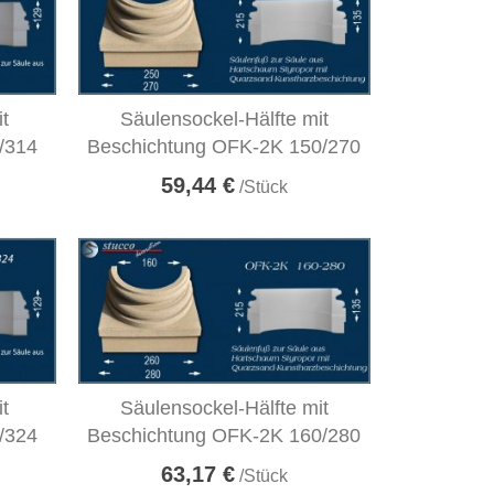
it
Säulensockel-Hälfte mit
/314
Beschichtung OFK-2K 150/270
59,44 €
/Stück
it
Säulensockel-Hälfte mit
/324
Beschichtung OFK-2K 160/280
63,17 €
/Stück