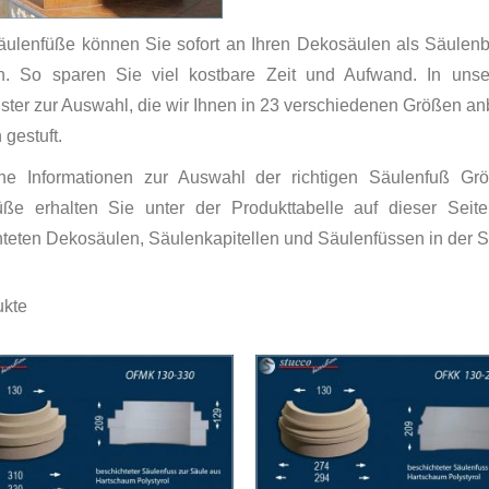
äulenfüße können Sie sofort an Ihren Dekosäulen als Säulenb
n. So sparen Sie viel kostbare Zeit und Aufwand. In unse
ter zur Auswahl, die wir Ihnen in 23 verschiedenen Größen an
 gestuft.
che Informationen zur Auswahl der richtigen Säulenfuß Gr
üße erhalten Sie unter der Produkttabelle auf dieser Seit
teten Dekosäulen, Säulenkapitellen und Säulenfüssen in der 
kte