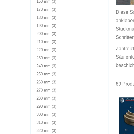
Produkte
160 mm
3
Produkte
170 mm
3
Diese S
Produkte
180 mm
3
anklebe
Produkte
190 mm
3
Stuckmus
Produkte
200 mm
3
Schritten
Produkte
210 mm
3
Zahlrei
Produkte
220 mm
3
Säulenf
Produkte
230 mm
3
beschich
Produkte
240 mm
3
Produkte
250 mm
3
Produkte
260 mm
3
69
Produ
Produkte
270 mm
3
Produkte
280 mm
3
Produkte
290 mm
3
Produkte
300 mm
3
Produkte
310 mm
3
Produkte
320 mm
3