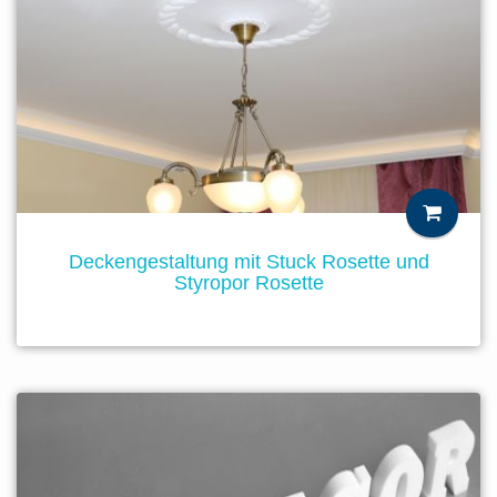
Deckengestaltung mit Stuck Rosette und
Styropor Rosette