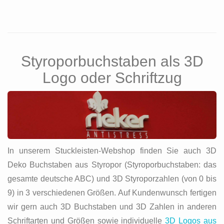
Styroporbuchstaben als 3D
Logo oder Schriftzug
In unserem Stuckleisten-Webshop finden Sie auch 3D
Deko Buchstaben aus Styropor (Styroporbuchstaben: das
gesamte deutsche ABC) und 3D Styroporzahlen (von 0 bis
9) in 3 verschiedenen Größen. Auf Kundenwunsch fertigen
wir gern auch 3D Buchstaben und 3D Zahlen in anderen
Schriftarten und Größen sowie individuelle
3D Logos aus