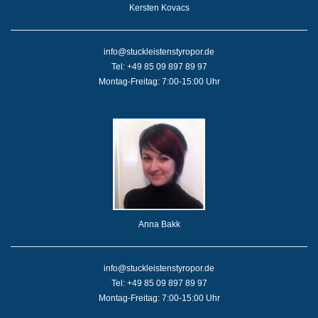
Kersten Kovacs
info@stuckleistenstyropor.de
Tel: +49 85 09 897 89 97
Montag-Freitag: 7:00-15:00 Uhr
Anna Bakk
info@stuckleistenstyropor.de
Tel: +49 85 09 897 89 97
Montag-Freitag: 7:00-15:00 Uhr