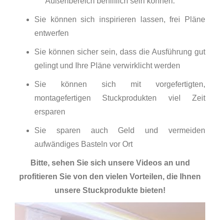
Außenbereich behilflich sein können:
Sie können sich inspirieren lassen, frei Pläne
entwerfen
Sie können sicher sein, dass die Ausführung gut
gelingt und Ihre Pläne verwirklicht werden
Sie können sich mit vorgefertigten,
montagefertigen Stuckprodukten viel Zeit
ersparen
Sie sparen auch Geld und vermeiden
aufwändiges Basteln vor Ort
Bitte, sehen Sie sich unsere Videos an und
profitieren Sie von den vielen Vorteilen, die Ihnen
unsere Stuckprodukte bieten!