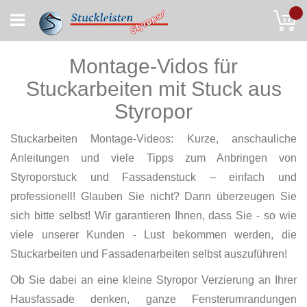
Skip
My
to
Content
Montage-Vidos für
Stuckarbeiten mit Stuck aus
Styropor
Stuckarbeiten Montage-Videos: Kurze, anschauliche
Anleitungen und viele Tipps zum Anbringen von
Styroporstuck und Fassadenstuck – einfach und
professionell! Glauben Sie nicht? Dann überzeugen Sie
sich bitte selbst! Wir garantieren Ihnen, dass Sie - so wie
viele unserer Kunden - Lust bekommen werden, die
Stuckarbeiten und Fassadenarbeiten selbst auszuführen!
Ob Sie dabei an eine kleine Styropor Verzierung an Ihrer
Hausfassade denken, ganze Fensterumrandungen