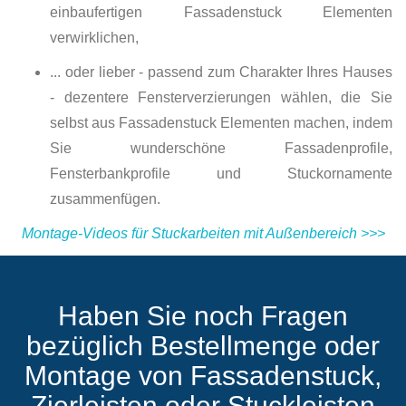
einbaufertigen Fassadenstuck Elementen
verwirklichen,
... oder lieber - passend zum Charakter Ihres Hauses
- dezentere Fensterverzierungen wählen, die Sie
selbst aus Fassadenstuck Elementen machen, indem
Sie wunderschöne Fassadenprofile,
Fensterbankprofile und Stuckornamente
zusammenfügen.
Montage-Videos für Stuckarbeiten mit Außenbereich >>>
Haben Sie noch Fragen
bezüglich Bestellmenge oder
Montage von Fassadenstuck,
Zierleisten oder Stuckleisten