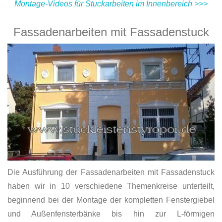
Montage-Videos für Stuckarbeiten im Innenbereich >>>
Fassadenarbeiten mit Fassadenstuck
Die Ausführung der Fassadenarbeiten mit Fassadenstuck
haben wir in 10 verschiedene Themenkreise unterteilt,
beginnend bei der Montage der kompletten Fenstergiebel
und Außenfensterbänke bis hin zur L-förmigen