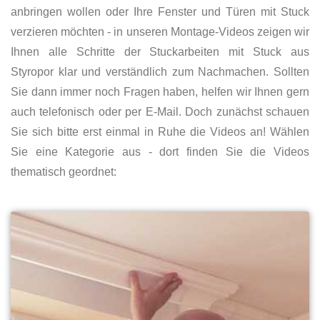
anbringen wollen oder Ihre Fenster und Türen mit Stuck
verzieren möchten - in unseren Montage-Videos zeigen wir
Ihnen alle Schritte der Stuckarbeiten mit Stuck aus
Styropor klar und verständlich zum Nachmachen. Sollten
Sie dann immer noch Fragen haben, helfen wir Ihnen gern
auch telefonisch oder per E-Mail. Doch zunächst schauen
Sie sich bitte erst einmal in Ruhe die Videos an! Wählen
Sie eine Kategorie aus - dort finden Sie die Videos
thematisch geordnet: