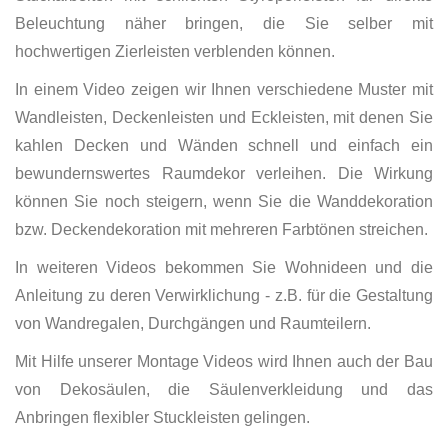
Beleuchtung näher bringen, die Sie selber mit
hochwertigen Zierleisten verblenden können.
In einem Video zeigen wir Ihnen verschiedene Muster mit
Wandleisten, Deckenleisten und Eckleisten, mit denen Sie
kahlen Decken und Wänden schnell und einfach ein
bewundernswertes Raumdekor verleihen. Die Wirkung
können Sie noch steigern, wenn Sie die Wanddekoration
bzw. Deckendekoration mit mehreren Farbtönen streichen.
In weiteren Videos bekommen Sie Wohnideen und die
Anleitung zu deren Verwirklichung - z.B. für die Gestaltung
von Wandregalen, Durchgängen und Raumteilern.
Mit Hilfe unserer Montage Videos wird Ihnen auch der Bau
von Dekosäulen, die Säulenverkleidung und das
Anbringen flexibler Stuckleisten gelingen.