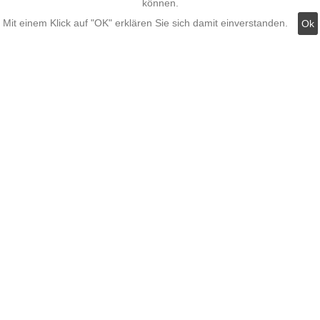
können.
Mit einem Klick auf "OK" erklären Sie sich damit einverstanden.
Ok
Versandkosten
Zahlungsmöglichkeiten
AGB
Widerrufsbelehrung
Hinweis zum Batteriegesetz
Kundeninformationen
Datenschutz
Widerruf