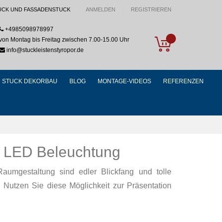
UCK UND FASSADENSTUCK
ANMELDEN
REGISTRIEREN
+4985098978997
My Cart
von Montag bis Freitag zwischen 7.00-15.00 Uhr
info@stuckleistenstyropor.de
STUCK DEKORBAU
BLOG
MONTAGE-VIDEOS
REFERENZEN
e LED Beleuchtung
aumgestaltung sind edler Blickfang und tolle
! Nutzen Sie diese Möglichkeit zur Präsentation