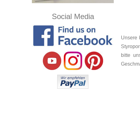
Social Media
Unsere 
Styropor
bitte u
Geschma