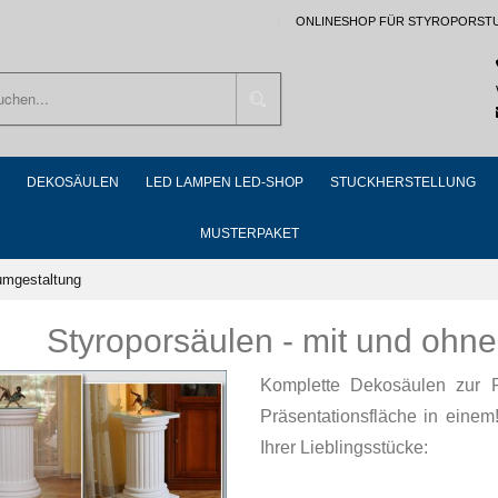
ONLINESHOP FÜR STYROPORST
Suchen
DEKOSÄULEN
LED LAMPEN LED-SHOP
STUCKHERSTELLUNG
MUSTERPAKET
umgestaltung
Styroporsäulen - mit und ohn
Komplette Dekosäulen zur R
Präsentationsfläche in einem
Ihrer Lieblingsstücke: