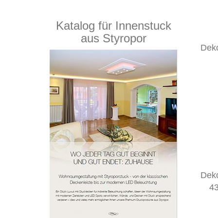
Katalog für Innenstuck
aus Styropor
Dek
Dek
43