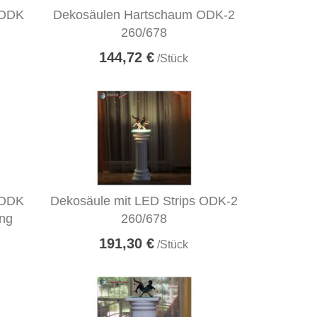
 ODK
Dekosäulen Hartschaum ODK-2
260/678
144,72 €
/Stück
 ODK
Dekosäule mit LED Strips ODK-2
ung
260/678
191,30 €
/Stück