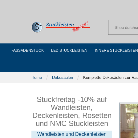
Skip
to
Content
FASSADENSTUCK
LED STUCKLEISTEN
INNERE STUCKLEISTEN
Home
Dekosäulen
Komplette Dekosäulen zur Ra
Stuckfreitag -10% auf
Wandleisten,
Deckenleisten, Rosetten
und NMC Stuckleisten
Wandleisten und Deckenleisten