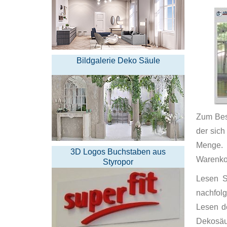
Bildgalerie Deko Säule
Zum Best
der sich
Menge. 
3D Logos Buchstaben aus
Warenko
Styropor
Lesen S
nachfolg
Lesen d
Dekosäul