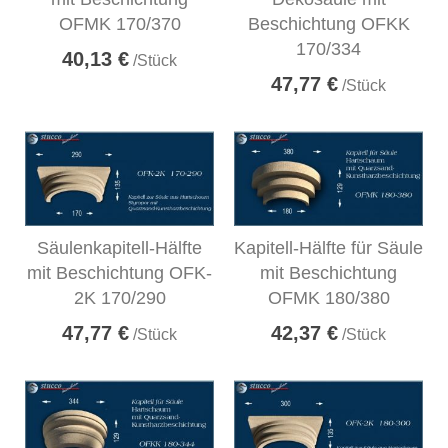
OFMK 170/370
Beschichtung OFKK
170/334
40,13 €
/Stück
47,77 €
/Stück
Säulenkapitell-Hälfte
Kapitell-Hälfte für Säule
mit Beschichtung OFK-
mit Beschichtung
2K 170/290
OFMK 180/380
47,77 €
42,37 €
/Stück
/Stück