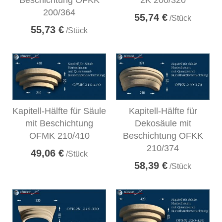
Beschichtung OFKK
2K 200/320
200/364
55,74 €
/Stück
55,73 €
/Stück
Kapitell-Hälfte für Säule
Kapitell-Hälfte für
mit Beschichtung
Dekosäule mit
OFMK 210/410
Beschichtung OFKK
210/374
49,06 €
/Stück
58,39 €
/Stück