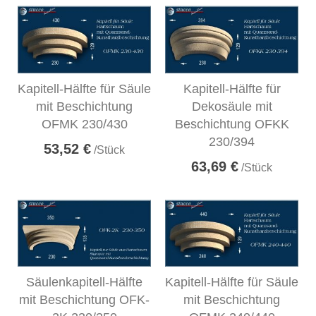
Kapitell-Hälfte für Säule
Kapitell-Hälfte für
mit Beschichtung
Dekosäule mit
OFMK 230/430
Beschichtung OFKK
230/394
53,52 €
/Stück
63,69 €
/Stück
Säulenkapitell-Hälfte
Kapitell-Hälfte für Säule
mit Beschichtung OFK-
mit Beschichtung