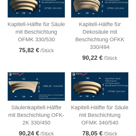
Kapitell-Hälfte für Säule
Kapitell-Hälfte für
mit Beschichtung
Dekosäule mit
OFMK 330/530
Beschichtung OFKK
330/494
75,82 €
/Stück
90,22 €
/Stück
Säulenkapitell-Hälfte
Kapitell-Hälfte für Säule
mit Beschichtung OFK-
mit Beschichtung
2K 330/450
OFMK 340/540
90,24 €
78,05 €
/Stück
/Stück