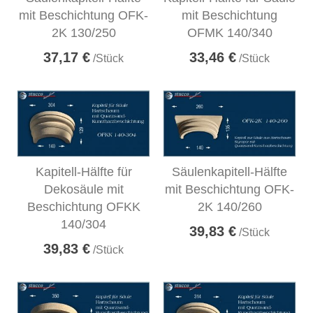
mit Beschichtung OFK-
mit Beschichtung
2K 130/250
OFMK 140/340
37,17 €
33,46 €
/Stück
/Stück
Kapitell-Hälfte für
Säulenkapitell-Hälfte
Dekosäule mit
mit Beschichtung OFK-
Beschichtung OFKK
2K 140/260
140/304
39,83 €
/Stück
39,83 €
/Stück