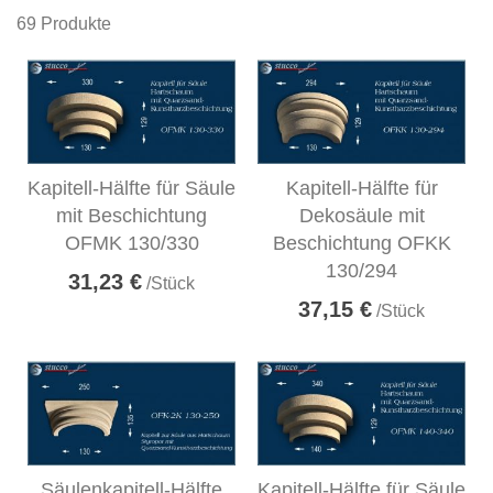
69
Produkte
Kapitell-Hälfte für Säule
Kapitell-Hälfte für
mit Beschichtung
Dekosäule mit
OFMK 130/330
Beschichtung OFKK
130/294
31,23 €
/Stück
37,15 €
/Stück
Säulenkapitell-Hälfte
Kapitell-Hälfte für Säule