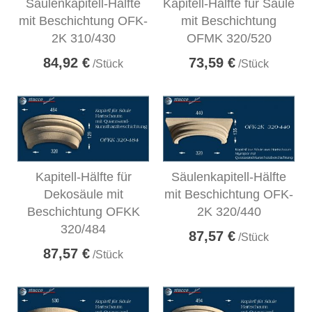
Säulenkapitell-Hälfte
Kapitell-Hälfte für Säule
mit Beschichtung OFK-
mit Beschichtung
2K 310/430
OFMK 320/520
84,92 €
73,59 €
/Stück
/Stück
Kapitell-Hälfte für
Säulenkapitell-Hälfte
Dekosäule mit
mit Beschichtung OFK-
Beschichtung OFKK
2K 320/440
320/484
87,57 €
/Stück
87,57 €
/Stück