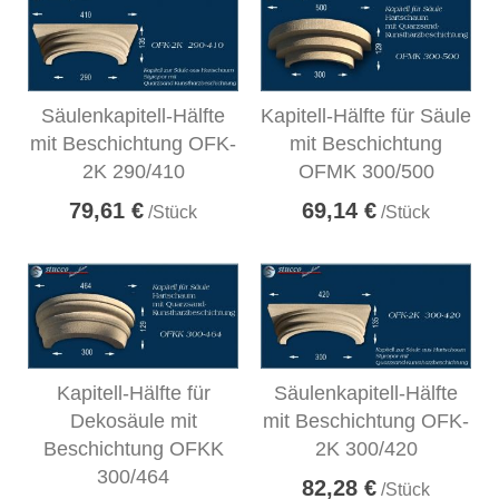
Säulenkapitell-Hälfte
Kapitell-Hälfte für Säule
mit Beschichtung OFK-
mit Beschichtung
2K 290/410
OFMK 300/500
79,61 €
69,14 €
/Stück
/Stück
Kapitell-Hälfte für
Säulenkapitell-Hälfte
Dekosäule mit
mit Beschichtung OFK-
Beschichtung OFKK
2K 300/420
300/464
82,28 €
/Stück