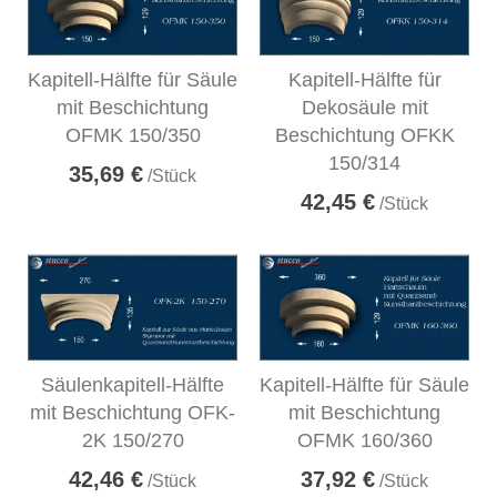
Kapitell-Hälfte für Säule
Kapitell-Hälfte für
mit Beschichtung
Dekosäule mit
OFMK 150/350
Beschichtung OFKK
150/314
35,69 €
/Stück
42,45 €
/Stück
Säulenkapitell-Hälfte
Kapitell-Hälfte für Säule
mit Beschichtung OFK-
mit Beschichtung
2K 150/270
OFMK 160/360
42,46 €
37,92 €
/Stück
/Stück