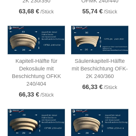
2K 230/350
OFMK 240/440
63,68 €
55,74 €
/Stück
/Stück
Kapitell-Hälfte für
Säulenkapitell-Hälfte
Dekosäule mit
mit Beschichtung OFK-
Beschichtung OFKK
2K 240/360
240/404
66,33 €
/Stück
66,33 €
/Stück