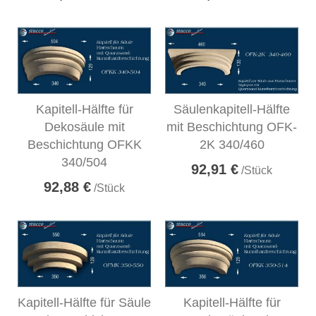
Kapitell-Hälfte für
Säulenkapitell-Hälfte
Dekosäule mit
mit Beschichtung OFK-
Beschichtung OFKK
2K 340/460
340/504
92,91 €
/Stück
92,88 €
/Stück
Kapitell-Hälfte für Säule
Kapitell-Hälfte für