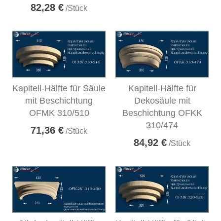
82,28 €
/Stück
Kapitell-Hälfte für Säule
Kapitell-Hälfte für
mit Beschichtung
Dekosäule mit
OFMK 310/510
Beschichtung OFKK
310/474
71,36 €
/Stück
84,92 €
/Stück