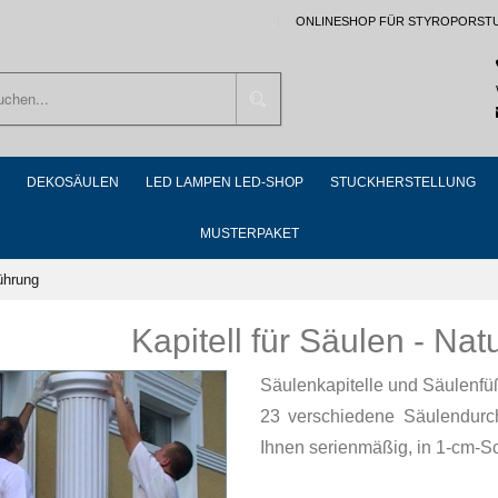
ONLINESHOP FÜR STYROPORST
Suchen
DEKOSÄULEN
LED LAMPEN LED-SHOP
STUCKHERSTELLUNG
MUSTERPAKET
führung
Kapitell für Säulen - Na
Säulenkapitelle und Säulenfü
23 verschiedene Säulendur
Ihnen serienmäßig, in 1-cm-Sch