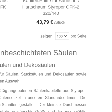
 aus
Kapitell-Hälfte für Säule aus
OFK
Hartschaum Styropor OFK-2
320/440
43,79 €
/Stück
zeigen
pro Seite
unbeschichteten Säulen
äulen und Dekosäulen
ß für Säulen, Stucksäulen und Dekosäulen sowie
ßen Auswahl.
äßig angebotenen Säulenkapitelle aus Styropor.
ulensockel in unserem Standardsortiment. Die
chritten gestaffelt. Der kleinste Durchmesser
uf die gewünschte Größe und die ausgewählte