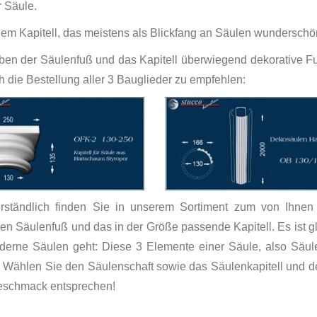
r Säule.
nem Kapitell, das meistens als Blickfang an Säulen wunderschön 
en der Säulenfuß und das Kapitell überwiegend dekorative Fu
ch die Bestellung aller 3 Bauglieder zu empfehlen:
erständlich finden Sie in unserem Sortiment zum von Ihne
n Säulenfuß und das in der Größe passende Kapitell. Es ist gl
derne Säulen geht: Diese 3 Elemente einer Säule, also Säule
. Wählen Sie den Säulenschaft sowie das Säulenkapitell und d
eschmack entsprechen!