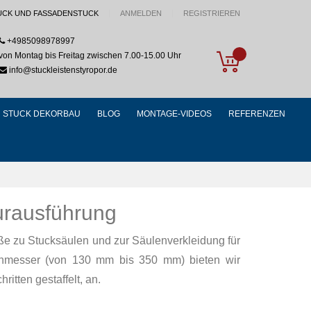
UCK UND FASSADENSTUCK
ANMELDEN
REGISTRIEREN
+4985098978997
My Cart
von Montag bis Freitag zwischen 7.00-15.00 Uhr
info@stuckleistenstyropor.de
STUCK DEKORBAU
BLOG
MONTAGE-VIDEOS
REFERENZEN
turausführung
ße zu Stucksäulen und zur Säulenverkleidung für
chmesser (von 130 mm bis 350 mm) bieten wir
ritten gestaffelt, an.