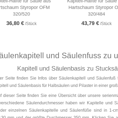
itell-Hälfte für Säule aus
Kapitell-Hälfte für Säule
rtschaum Styropor OFM
Hartschaum Styropor 
320/520
320/484
36,80 €
43,79 €
/Stück
/Stück
äulenkapitell und Säulenfuss zu 
Kapitell und Säulenbasis zu Stucks
ser Seite finden Sie Infos über Säulenkapitell und Säulenfu
itell und Säulenbasis für Halbsäulen und Pilaster in einer gro
 dieser Seite finden Sie eine Übersicht über unsere serienm
verschiedene Säulendurchmesser haben wir Kapitelle und Sä
der einzelnen Säulenkapitelle und Säulenfüße sind in 1-cm-S
 130 mm und der größte Durchmesser 350 mm. Klicken Sie a