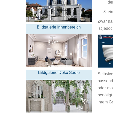
de
ei
Zwar hab
Bildgalerie Innenbereich
ist jedo
Bildgalerie Deko Säule
Selbstv
passende
oder mo
benötigt
Ihrem G