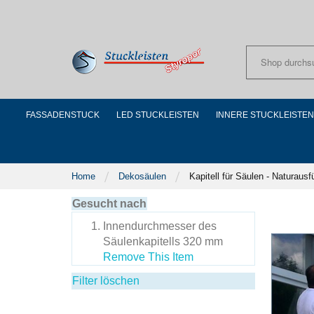
Skip
to
Content
FASSADENSTUCK
LED STUCKLEISTEN
INNERE STUCKLEISTEN
Home
Dekosäulen
Kapitell für Säulen - Naturaus
Gesucht nach
Innendurchmesser des
Säulenkapitells
320 mm
Remove This Item
Filter löschen