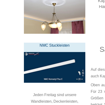
Kap
Ha
NMC Stuckleisten
S
Auf die
auch Kap
Oben auf
Für 23 
Jeden Freitag sind unsere
Größen 
Wandleisten, Deckenleisten,
beträgt