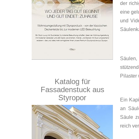
der rich
eine ge
und Vid
Säulenka
Säulen, 
stützen
Pilaster
Katalog für
Fassadenstuck aus
Styropor
Ein Kapi
an Säul
Säule z
reich ver