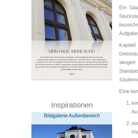
Ein Säu
Stucksä
bezeich
Aufgabe,
Kapitel
Dekosäul
steiger
Standar
Säulenv
Eine kom
ei
Inspirationen
Au
Bildgalerie Außenbereich
ei
Vi