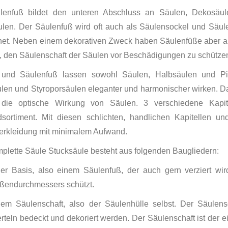
lenfuß bildet den unteren Abschluss an Säulen, Dekosäu
ulen. Der Säulenfuß wird oft auch als Säulensockel und Säul
net. Neben einem dekorativen Zweck haben Säulenfüße aber a
 den Säulenschaft der Säulen vor Beschädigungen zu schütze
l und Säulenfuß lassen sowohl Säulen, Halbsäulen und Pil
en und Styroporsäulen eleganter und harmonischer wirken. Da
t die optische Wirkung von Säulen. 3 verschiedene Kapi
dsortiment. Mit diesen schlichten, handlichen Kapitellen u
erkleidung mit minimalem Aufwand.
plette Säule Stucksäule besteht aus folgenden Baugliedern:
ner Basis, also einem Säulenfuß, der auch gern verziert w
ßendurchmessers schützt.
nem Säulenschaft, also der Säulenhülle selbst. Der Säulens
erteln bedeckt und dekoriert werden. Der Säulenschaft ist der e