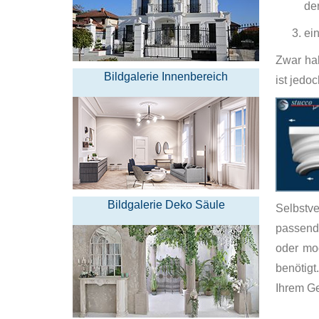
de
ei
Zwar hab
Bildgalerie Innenbereich
ist jedo
Bildgalerie Deko Säule
Selbstv
passende
oder mo
benötigt
Ihrem G