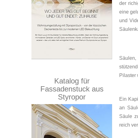
der rich
eine ge
und Vid
Säulenka
Säulen, 
stützen
Pilaster
Katalog für
Fassadenstuck aus
Styropor
Ein Kapi
an Säul
Säule z
reich ver