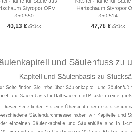
itell-Hälfte für Säule aus
Kapitell-Hälfte für Säule
rtschaum Styropor OFM
Hartschaum Styropor 
350/550
350/514
40,13 €
47,78 €
/Stück
/Stück
äulenkapitell und Säulenfuss zu 
Kapitell und Säulenbasis zu Stucks
ser Seite finden Sie Infos über Säulenkapitell und Säulenfu
itell und Säulenbasis für Halbsäulen und Pilaster in einer gro
 dieser Seite finden Sie eine Übersicht über unsere serienm
verschiedene Säulendurchmesser haben wir Kapitelle und Sä
der einzelnen Säulenkapitelle und Säulenfüße sind in 1-cm-S
 130 mm und der größte Durchmesser 350 mm. Klicken Sie a