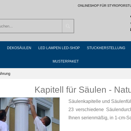
ONLINESHOP FÜR STYROPORST
Suchen
DEKOSÄULEN
LED LAMPEN LED-SHOP
STUCKHERSTELLUNG
MUSTERPAKET
führung
Kapitell für Säulen - Na
Säulenkapitelle und Säulenfü
23 verschiedene Säulendur
Ihnen serienmäßig, in 1-cm-Sch