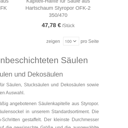
 aus
Kapitell-Hälfte für Säule aus
OFK
Hartschaum Styropor OFK-2
350/470
47,78 €
/Stück
zeigen
pro Seite
unbeschichteten Säulen
äulen und Dekosäulen
ß für Säulen, Stucksäulen und Dekosäulen sowie
ßen Auswahl.
äßig angebotenen Säulenkapitelle aus Styropor.
ulensockel in unserem Standardsortiment. Die
chritten gestaffelt. Der kleinste Durchmesser
uf die gewünschte Größe und die ausgewählte