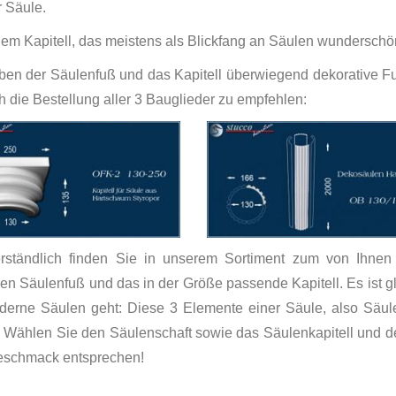
r Säule.
nem Kapitell, das meistens als Blickfang an Säulen wunderschön 
en der Säulenfuß und das Kapitell überwiegend dekorative Fu
ch die Bestellung aller 3 Bauglieder zu empfehlen:
erständlich finden Sie in unserem Sortiment zum von Ihne
n Säulenfuß und das in der Größe passende Kapitell. Es ist gl
derne Säulen geht: Diese 3 Elemente einer Säule, also Säule
. Wählen Sie den Säulenschaft sowie das Säulenkapitell und d
eschmack entsprechen!