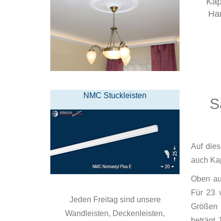
Kap
Ha
NMC Stuckleisten
S
Auf die
auch Kap
Oben auf
Für 23 
Jeden Freitag sind unsere
Größen 
Wandleisten, Deckenleisten,
beträgt