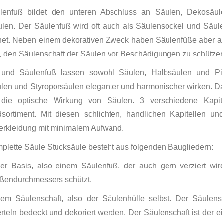
lenfuß bildet den unteren Abschluss an Säulen, Dekosäu
ulen. Der Säulenfuß wird oft auch als Säulensockel und Säul
net. Neben einem dekorativen Zweck haben Säulenfüße aber a
 den Säulenschaft der Säulen vor Beschädigungen zu schütze
l und Säulenfuß lassen sowohl Säulen, Halbsäulen und Pil
en und Styroporsäulen eleganter und harmonischer wirken. Da
t die optische Wirkung von Säulen. 3 verschiedene Kapi
dsortiment. Mit diesen schlichten, handlichen Kapitellen u
erkleidung mit minimalem Aufwand.
plette Säule Stucksäule besteht aus folgenden Baugliedern:
ner Basis, also einem Säulenfuß, der auch gern verziert w
ßendurchmessers schützt.
nem Säulenschaft, also der Säulenhülle selbst. Der Säulens
erteln bedeckt und dekoriert werden. Der Säulenschaft ist der e