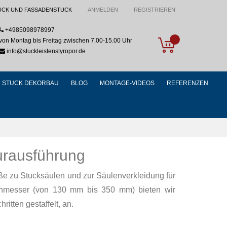
UCK UND FASSADENSTUCK
ANMELDEN
REGISTRIEREN
+4985098978997
My Cart
von Montag bis Freitag zwischen 7.00-15.00 Uhr
info@stuckleistenstyropor.de
STUCK DEKORBAU
BLOG
MONTAGE-VIDEOS
REFERENZEN
turausführung
ße zu Stucksäulen und zur Säulenverkleidung für
chmesser (von 130 mm bis 350 mm) bieten wir
ritten gestaffelt, an.