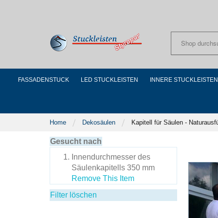
Skip
to
Content
FASSADENSTUCK
LED STUCKLEISTEN
INNERE STUCKLEISTEN
Home
Dekosäulen
Kapitell für Säulen - Naturaus
Gesucht nach
Innendurchmesser des
Säulenkapitells
350 mm
Remove This Item
Filter löschen