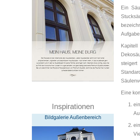
Ein Säu
Stucksä
bezeich
Aufgabe,
Kapitel
Dekosäul
steiger
Standar
Säulenv
Eine kom
ei
Inspirationen
Au
Bildgalerie Außenbereich
ei
Vi