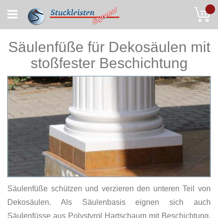
Skip
My
to
Content
Säulenfüße für Dekosäulen mit
stoßfester Beschichtung
Säulenfüße schützen und verzieren den unteren Teil von
Dekosäulen. Als Säulenbasis eignen sich auch
Säulenfüsse aus Polystyrol Hartschaum mit Beschichtung,