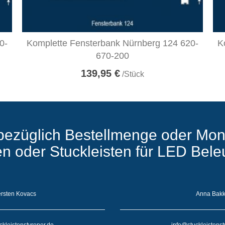
0-
Komplette Fensterbank Nürnberg 124 620-
K
670-200
139,95 €
/Stück
bezüglich Bestellmenge oder Mon
ten oder Stuckleisten für LED Bel
rsten Kovacs
Anna Bak
ckleistenstyropor.de
info@stuckleistenst