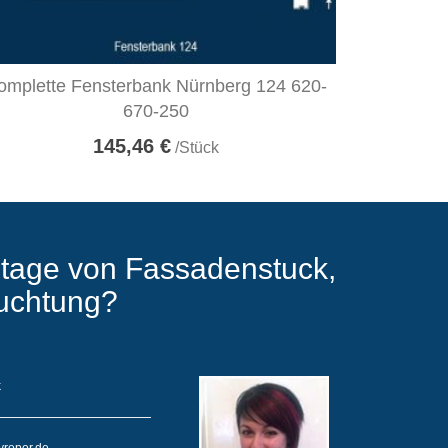
omplette Fensterbank Nürnberg 124 620-
670-250
145,46 €
/Stück
tage von Fassadenstuck,
euchtung?
k
yropor.de