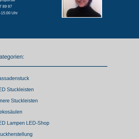
7 89 97
-15:00 Uhr
ategorien:
assadenstuck
ED Stuckleisten
nnere Stuckleisten
ekosäulen
ED Lampen LED-Shop
tuckherstellung