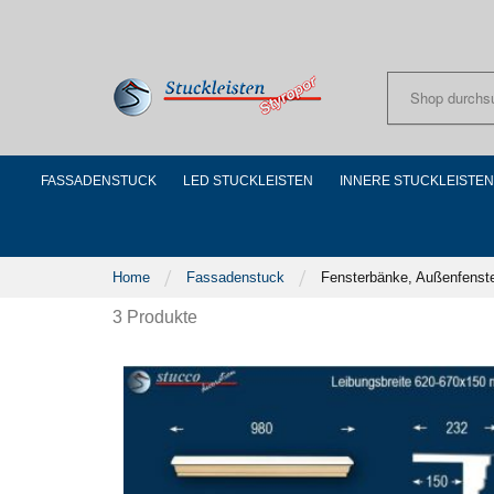
Skip
to
Content
FASSADENSTUCK
LED STUCKLEISTEN
INNERE STUCKLEISTEN
Home
Fassadenstuck
Fensterbänke, Außenfenst
3
Produkte