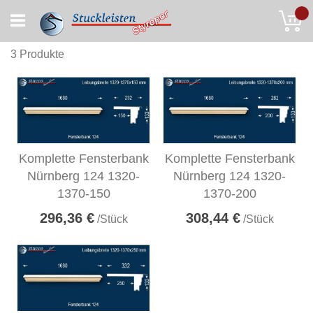
Skip
My
to
Content
3
Produkte
Komplette Fensterbank
Komplette Fensterbank
Nürnberg 124 1320-
Nürnberg 124 1320-
1370-150
1370-200
296,36 €
308,44 €
/Stück
/Stück