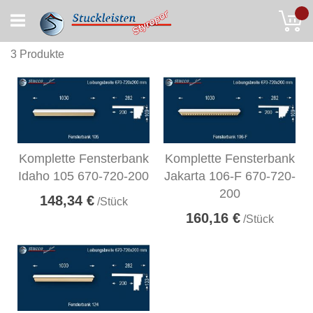
Skip
My
to
Content
3
Produkte
Komplette Fensterbank
Komplette Fensterbank
Idaho 105 670-720-200
Jakarta 106-F 670-720-
200
148,34 €
/Stück
160,16 €
/Stück