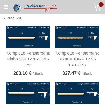
Skip
My
to
Content
9
Produkte
Komplette Fensterbank
Komplette Fensterbank
Idaho 105 1270-1320-
Jakarta 106-F 1270-
150
1320-150
283,10 €
327,47 €
/Stück
/Stück