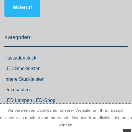
Widerruf
Kategorien:
Fassadenstuck
LED Stuckleisten
Innere Stuckleisten
Dekosäulen
LED Lampen LED-Shop
Wir verwenden Cookies auf unserer Website, um Ihren Besuch
Stuckherstellung
effizienter zu machen und Ihnen mehr Benutzerfreundlichkeit bieten zu
Stuck Dekorbau
können.