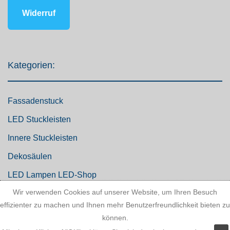
Widerruf
Kategorien:
Fassadenstuck
LED Stuckleisten
Innere Stuckleisten
Dekosäulen
LED Lampen LED-Shop
Wir verwenden Cookies auf unserer Website, um Ihren Besuch
Stuckherstellung
effizienter zu machen und Ihnen mehr Benutzerfreundlichkeit bieten zu
Stuck Dekorbau
können.