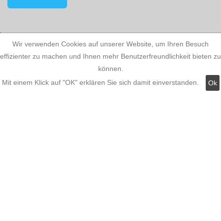
Kategorien:
Wir verwenden Cookies auf unserer Website, um Ihren Besuch
effizienter zu machen und Ihnen mehr Benutzerfreundlichkeit bieten zu
können.
Fassadenstuck
Mit einem Klick auf "OK" erklären Sie sich damit einverstanden.
Ok
LED Stuckleisten
Innere Stuckleisten
Dekosäulen
LED Lampen LED-Shop
Stuckherstellung
Stuck Dekorbau