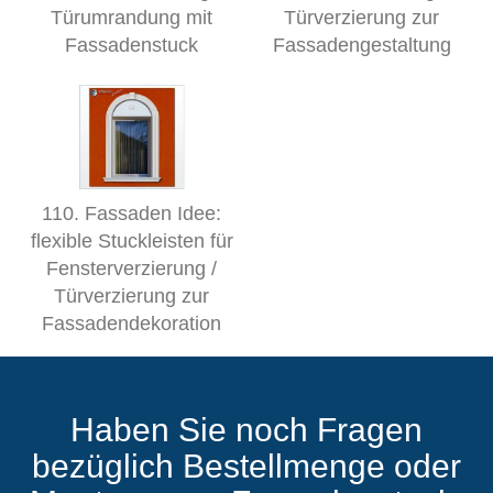
Türumrandung mit
Türverzierung zur
Fassadenstuck
Fassadengestaltung
110. Fassaden Idee:
flexible Stuckleisten für
Fensterverzierung /
Türverzierung zur
Fassadendekoration
Haben Sie noch Fragen
bezüglich Bestellmenge oder