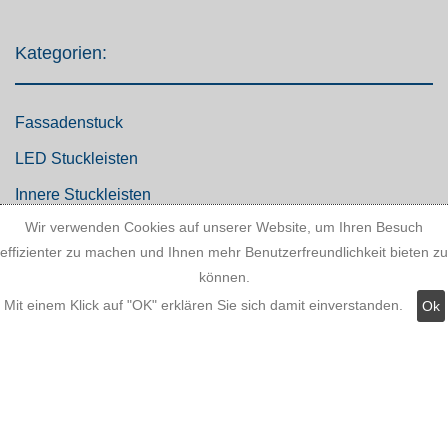
Kategorien:
Fassadenstuck
LED Stuckleisten
Innere Stuckleisten
Wir verwenden Cookies auf unserer Website, um Ihren Besuch
Dekosäulen
effizienter zu machen und Ihnen mehr Benutzerfreundlichkeit bieten zu
LED Lampen LED-Shop
können.
Stuckherstellung
Mit einem Klick auf "OK" erklären Sie sich damit einverstanden.
Ok
Stuck Dekorbau
stuckleistenstyropor.de
|
Über uns
|
impressum