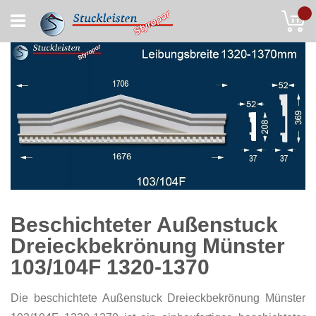
Skip
My
to
Content
Beschichteter Außenstuck
Dreieckbekrönung Münster
103/104F 1320-1370
Die beschichtete Außenstuck Dreieckbekrönung Münster