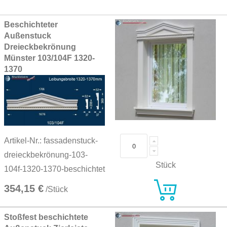
Grouped
Beschichteter
product
Außenstuck
items
Dreieckbekrönung
Münster 103/104F 1320-
1370
Artikel-Nr.: fassadenstuck-
dreieckbekrönung-103-
Stück
104f-1320-1370-beschichtet
354,15 €
/Stück
Stoßfest beschichtete