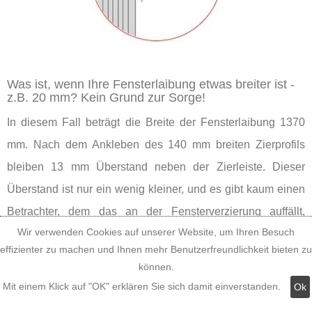
Was ist, wenn Ihre Fensterlaibung etwas breiter ist -
z.B. 20 mm? Kein Grund zur Sorge!
In diesem Fall beträgt die Breite der Fensterlaibung 1370
mm. Nach dem Ankleben des 140 mm breiten Zierprofils
bleiben 13 mm Überstand neben der Zierleiste. Dieser
Überstand ist nur ein wenig kleiner, und es gibt kaum einen
Betrachter, dem das an der Fensterverzierung auffällt,
Wir verwenden Cookies auf unserer Website, um Ihren Besuch
solange er nicht mit der Nase daraufgestoßen wird. Also
effizienter zu machen und Ihnen mehr Benutzerfreundlichkeit bieten zu
können Sie guten Gewissens das Tympanon aus der
können.
Leibungsbreite-Maßkategorie 1320-1370 mm nehmen.
Mit einem Klick auf "OK" erklären Sie sich damit einverstanden.
Ok