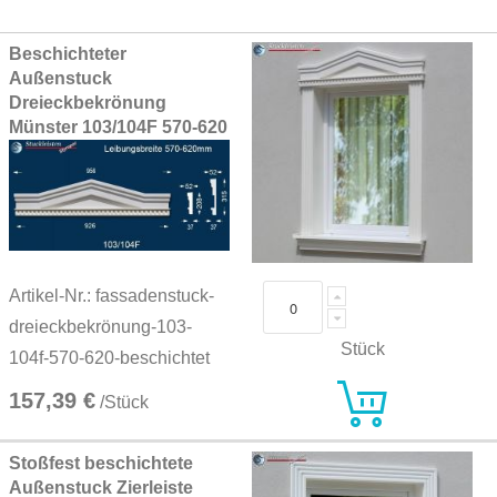
Grouped
Beschichteter
product
Außenstuck
items
Dreieckbekrönung
Münster 103/104F 570-620
Artikel-Nr.: fassadenstuck-
dreieckbekrönung-103-
Stück
104f-570-620-beschichtet
157,39 €
/Stück
Stoßfest beschichtete
Außenstuck Zierleiste