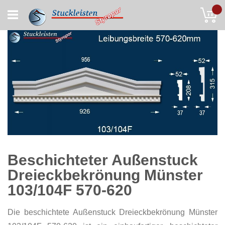
Skip
My
to
Content
Beschichteter Außenstuck
Dreieckbekrönung Münster
103/104F 570-620
Die beschichtete Außenstuck Dreieckbekrönung Münster