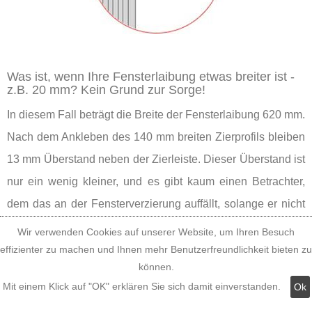
Was ist, wenn Ihre Fensterlaibung etwas breiter ist -
z.B. 20 mm? Kein Grund zur Sorge!
In diesem Fall beträgt die Breite der Fensterlaibung 620 mm.
Nach dem Ankleben des 140 mm breiten Zierprofils bleiben
13 mm Überstand neben der Zierleiste. Dieser Überstand ist
nur ein wenig kleiner, und es gibt kaum einen Betrachter,
dem das an der Fensterverzierung auffällt, solange er nicht
mit der Nase daraufgestoßen wird. Also können Sie guten
Wir verwenden Cookies auf unserer Website, um Ihren Besuch
Gewissens das Tympanon aus der Leibungsbreite-
effizienter zu machen und Ihnen mehr Benutzerfreundlichkeit bieten zu
können.
Maßkategorie 570-620 mm nehmen.
Mit einem Klick auf "OK" erklären Sie sich damit einverstanden.
Ok