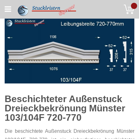
Skip
My
to
Content
Beschichteter Außenstuck
Dreieckbekrönung Münster
103/104F 720-770
Die beschichtete Außenstuck Dreieckbekrönung Münster