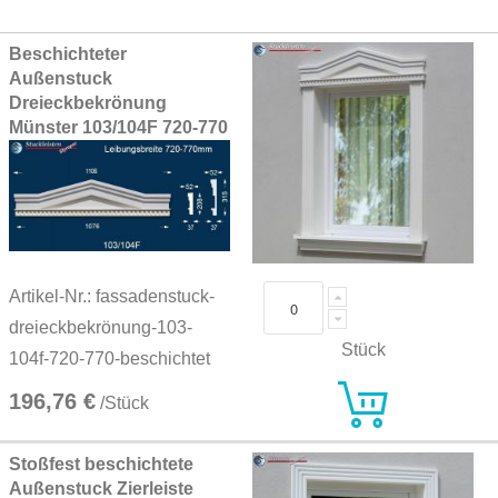
Grouped
Beschichteter
product
Außenstuck
items
Dreieckbekrönung
Münster 103/104F 720-770
Artikel-Nr.: fassadenstuck-
dreieckbekrönung-103-
Stück
104f-720-770-beschichtet
196,76 €
/Stück
Stoßfest beschichtete
Außenstuck Zierleiste