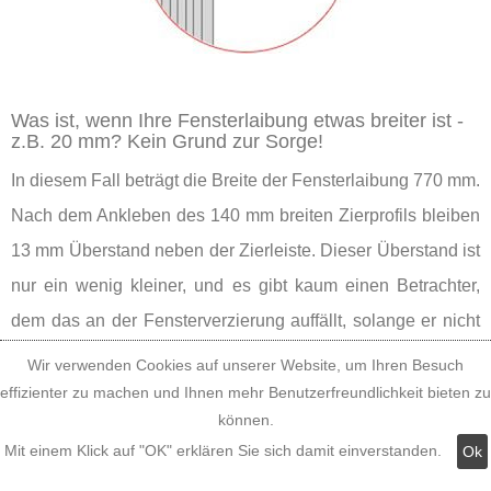
Was ist, wenn Ihre Fensterlaibung etwas breiter ist -
z.B. 20 mm? Kein Grund zur Sorge!
In diesem Fall beträgt die Breite der Fensterlaibung 770 mm.
Nach dem Ankleben des 140 mm breiten Zierprofils bleiben
13 mm Überstand neben der Zierleiste. Dieser Überstand ist
nur ein wenig kleiner, und es gibt kaum einen Betrachter,
dem das an der Fensterverzierung auffällt, solange er nicht
mit der Nase daraufgestoßen wird. Also können Sie guten
Wir verwenden Cookies auf unserer Website, um Ihren Besuch
Gewissens das Tympanon aus der Leibungsbreite-
effizienter zu machen und Ihnen mehr Benutzerfreundlichkeit bieten zu
können.
Maßkategorie 720-770 mm nehmen.
Mit einem Klick auf "OK" erklären Sie sich damit einverstanden.
Ok