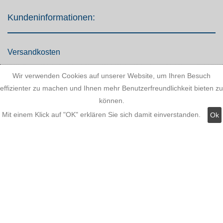
Kundeninformationen:
Versandkosten
Zahlungsmöglichkeiten
Wir verwenden Cookies auf unserer Website, um Ihren Besuch
AGB
effizienter zu machen und Ihnen mehr Benutzerfreundlichkeit bieten zu
können.
Widerrufsbelehrung
Mit einem Klick auf "OK" erklären Sie sich damit einverstanden.
Ok
Hinweis zum Batteriegesetz
Kundeninformationen
Datenschutz
Widerruf