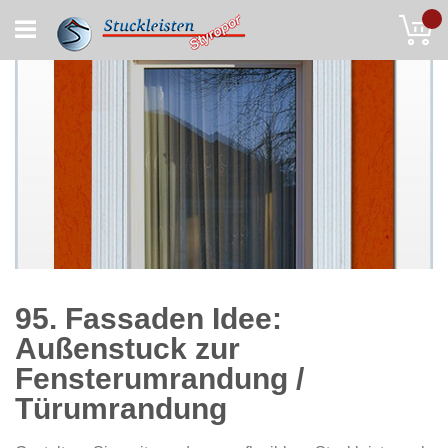
Skip
My
to
Content
95. Fassaden Idee:
Außenstuck zur
Fensterumrandung /
Türumrandung