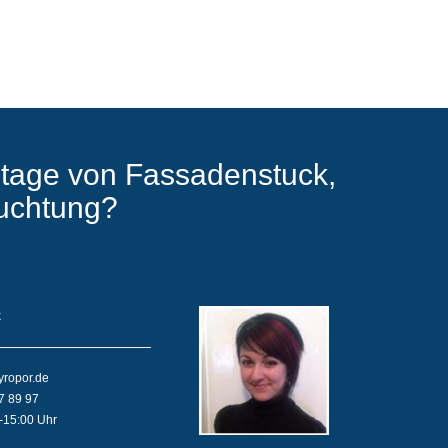
tage von Fassadenstuck,
euchtung?
k
yropor.de
7 89 97
-15:00 Uhr