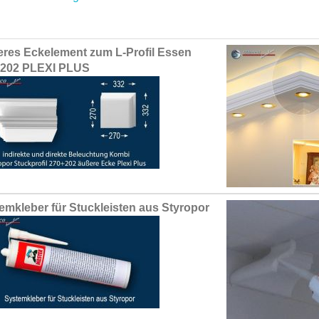
ed
res Eckelement zum L-Profil Essen
ct
+202 PLEXI PLUS
emkleber für Stuckleisten aus Styropor