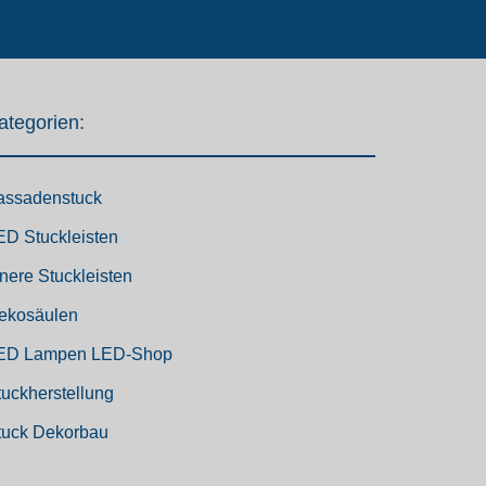
ategorien:
assadenstuck
ED Stuckleisten
nnere Stuckleisten
ekosäulen
ED Lampen LED-Shop
tuckherstellung
tuck Dekorbau