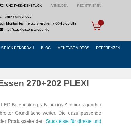
UCK UND FASSADENSTUCK
ANMELDEN
REGISTRIEREN
+4985098978997
My Cart
von Montag bis Freitag zwischen 7.00-15.00 Uhr
info@stuckleistenstyropor.de
STUCK DEKORBAU
BLOG
MONTAGE-VIDEOS
REFERENZEN
 Essen 270+202 PLEXI
t LED Beleuchtung, z.B. bei ins Zimmer ragenden
breiter Grundfläche weiter. Die dazu passende
 der Produktseite der
Stuckleiste für direkte und