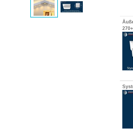
Group
Äuße
produ
270
items
Syst