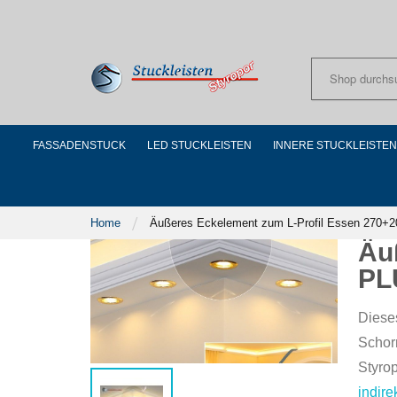
Skip
to
Content
FASSADENSTUCK
LED STUCKLEISTEN
INNERE STUCKLEISTEN
Home
Äußeres Eckelement zum L-Profil Essen 270+
Äu
PL
Diese
Schor
Styro
indir