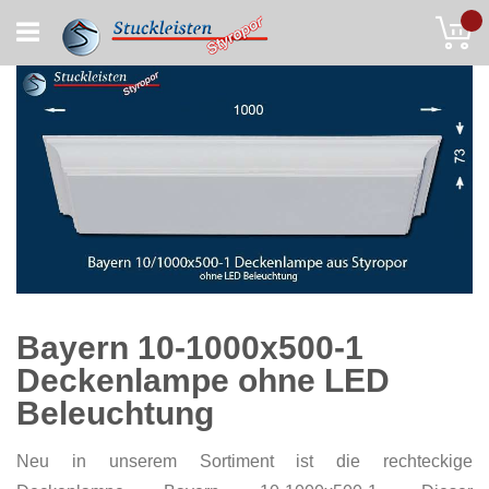
Skip
My
to
Content
Bayern 10-1000x500-1
Deckenlampe ohne LED
Beleuchtung
Neu in unserem Sortiment ist die rechteckige