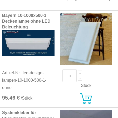
Grouped
Bayern 10-1000x500-1
product
Deckenlampe ohne LED
items
Beleuchtung
Artikel-Nr.: led-design-
lampen-10-1000-500-1-
Stück
ohne
95,46 €
/Stück
Systemkleber für