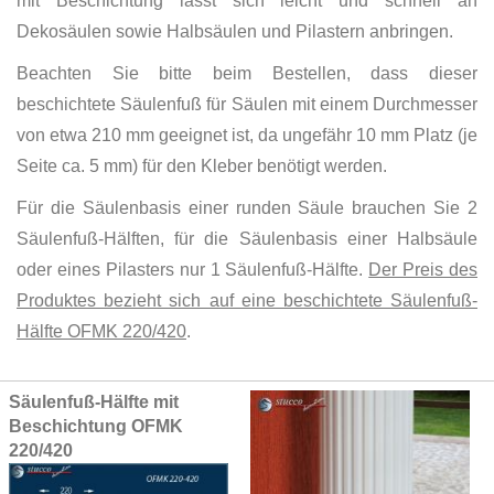
mit Beschichtung lässt sich leicht und schnell an
Dekosäulen sowie Halbsäulen und Pilastern anbringen.
Beachten Sie bitte beim Bestellen, dass dieser
beschichtete Säulenfuß für Säulen mit einem Durchmesser
von etwa 210 mm geeignet ist, da ungefähr 10 mm Platz (je
Seite ca. 5 mm) für den Kleber benötigt werden.
Für die Säulenbasis einer runden Säule brauchen Sie 2
Säulenfuß-Hälften, für die Säulenbasis einer Halbsäule
oder eines Pilasters nur 1 Säulenfuß-Hälfte.
Der Preis des
Produktes bezieht sich auf eine beschichtete Säulenfuß-
Hälfte OFMK 220/420
.
Grouped
Säulenfuß-Hälfte mit
product
Beschichtung OFMK
items
220/420