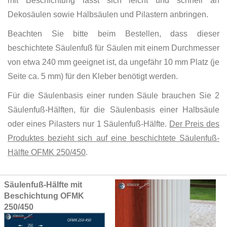
mit Beschichtung lässt sich leicht und schnell an
Dekosäulen sowie Halbsäulen und Pilastern anbringen.
Beachten Sie bitte beim Bestellen, dass dieser
beschichtete Säulenfuß für Säulen mit einem Durchmesser
von etwa 240 mm geeignet ist, da ungefähr 10 mm Platz (je
Seite ca. 5 mm) für den Kleber benötigt werden.
Für die Säulenbasis einer runden Säule brauchen Sie 2
Säulenfuß-Hälften, für die Säulenbasis einer Halbsäule
oder eines Pilasters nur 1 Säulenfuß-Hälfte.
Der Preis des
Produktes bezieht sich auf eine beschichtete Säulenfuß-
Hälfte OFMK 250/450
.
Grouped
Säulenfuß-Hälfte mit
product
Beschichtung OFMK
items
250/450