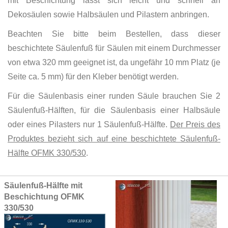
mit Beschichtung lässt sich leicht und schnell an
Dekosäulen sowie Halbsäulen und Pilastern anbringen.
Beachten Sie bitte beim Bestellen, dass dieser
beschichtete Säulenfuß für Säulen mit einem Durchmesser
von etwa 320 mm geeignet ist, da ungefähr 10 mm Platz (je
Seite ca. 5 mm) für den Kleber benötigt werden.
Für die Säulenbasis einer runden Säule brauchen Sie 2
Säulenfuß-Hälften, für die Säulenbasis einer Halbsäule
oder eines Pilasters nur 1 Säulenfuß-Hälfte.
Der Preis des
Produktes bezieht sich auf eine beschichtete Säulenfuß-
Hälfte OFMK 330/530
.
Grouped
Säulenfuß-Hälfte mit
product
Beschichtung OFMK
items
330/530