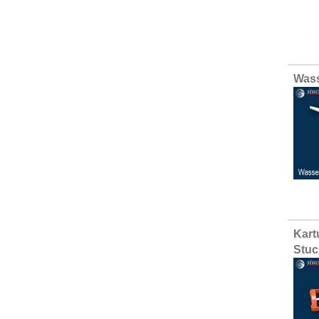
Wass
Kart
Stuc