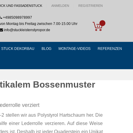
UCK UND FASSADENSTUCK
ANMELDEN
REGISTRIEREN
+4985098978997
My Cart
von Montag bis Freitag zwischen 7.00-15.00 Uhr
info@stuckleistenstyropor.de
STUCK DEKORBAU
BLOG
MONTAGE-VIDEOS
REFERENZEN
stikalem Bossenmuster
derrolle verziert
 stellen wir aus Polystyrol Hartschaum her. Die
ilfe einer Lederrolle verzieren. Auf diese Weise
ers ist. Deshalb ist jeder Quaderstein ein Unikat