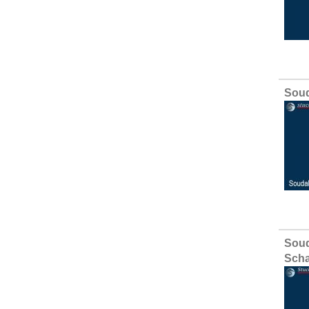
Soud
Sou
Scha