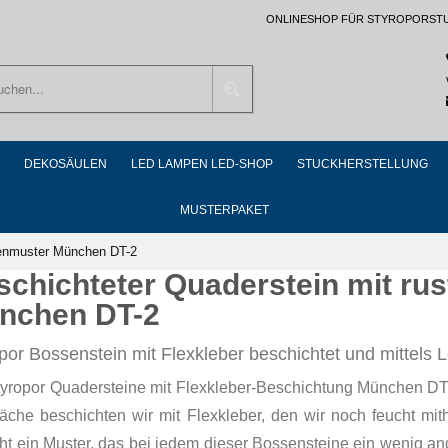
ONLINESHOP FÜR STYROPORST
Suchen
DEKOSÄULEN
LED LAMPEN LED-SHOP
STUCKHERSTELLUNG
MUSTERPAKET
senmuster München DT-2
schichteter Quaderstein mit ru
nchen DT-2
por Bossenstein mit Flexkleber beschichtet und mittels Le
tyropor Quadersteine mit Flexkleber-Beschichtung München DT-2
äche beschichten wir mit Flexkleber, den wir noch feucht mith
ht ein Muster, das bei jedem dieser Bossensteine ein wenig and