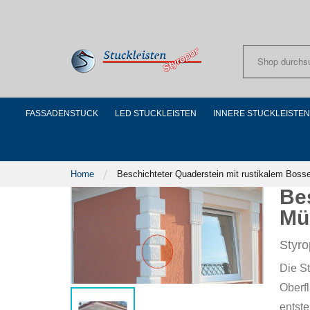
Skip
to
Content
FASSADENSTUCK
LED STUCKLEISTEN
INNERE STUCKLEISTEN
Home
Beschichteter Quaderstein mit rustikalem Bos
Be
Mü
Styro
Die S
Oberfl
entste