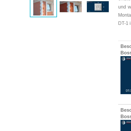
und w
Monta
DT-1 i
Group
Besc
produ
Bos
items
Besc
Boss