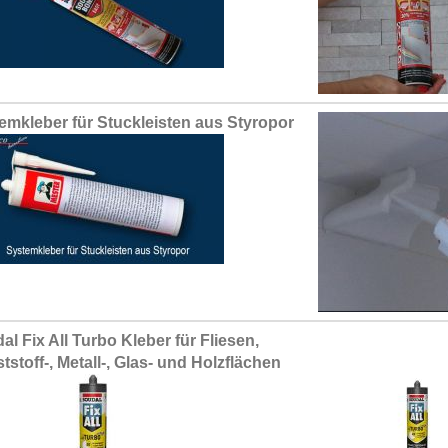
emkleber für Stuckleisten aus Styropor
al Fix All Turbo Kleber für Fliesen,
tstoff-, Metall-, Glas- und Holzflächen