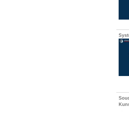
Syst
Soud
Kuns