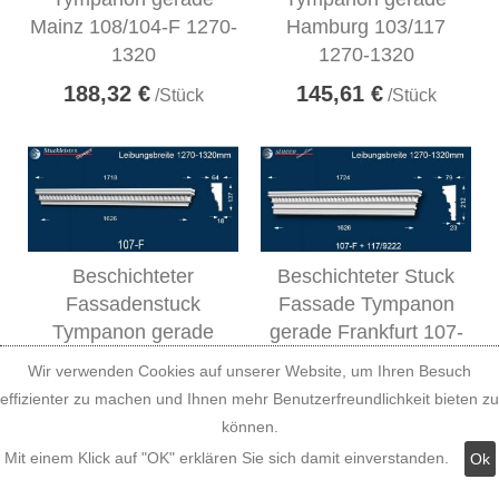
Mainz 108/104-F 1270-
Hamburg 103/117
1320
1270-1320
188,32 €
145,61 €
/Stück
/Stück
Beschichteter
Beschichteter Stuck
Fassadenstuck
Fassade Tympanon
Tympanon gerade
gerade Frankfurt 107-
Canberra 107-F 1270-
F/117 1270-1320
Wir verwenden Cookies auf unserer Website, um Ihren Besuch
1320
188,32 €
effizienter zu machen und Ihnen mehr Benutzerfreundlichkeit bieten zu
/Stück
156,87 €
können.
/Stück
Mit einem Klick auf "OK" erklären Sie sich damit einverstanden.
Ok