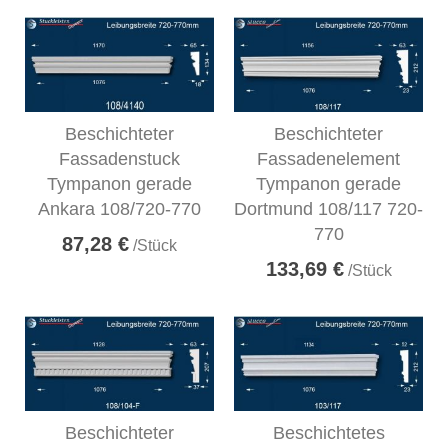
Beschichteter
Beschichteter
Fassadenstuck
Fassadenelement
Tympanon gerade
Tympanon gerade
Ankara 108/720-770
Dortmund 108/117 720-
770
87,28 €
/Stück
133,69 €
/Stück
Beschichteter
Beschichtetes