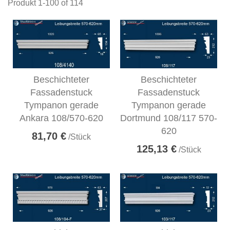
Produkt
1
-
100
of
114
Beschichteter
Beschichteter
Fassadenstuck
Fassadenstuck
Tympanon gerade
Tympanon gerade
Ankara 108/570-620
Dortmund 108/117 570-
620
81,70 €
/Stück
125,13 €
/Stück