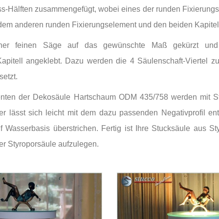
s-Hälften zusammengefügt, wobei eines der runden Fixierungse
dem anderen runden Fixierungselement und den beiden Kapitell
 einer feinen Säge auf das gewünschte Maß gekürzt un
pitell angeklebt. Dazu werden die 4 Säulenschaft-Viertel z
setzt.
nten der Dekosäule Hartschaum ODM 435/758 werden mit Sty
er lässt sich leicht mit dem dazu passenden Negativprofil en
f Wasserbasis überstrichen. Fertig ist Ihre Stucksäule aus St
der Styroporsäule aufzulegen.