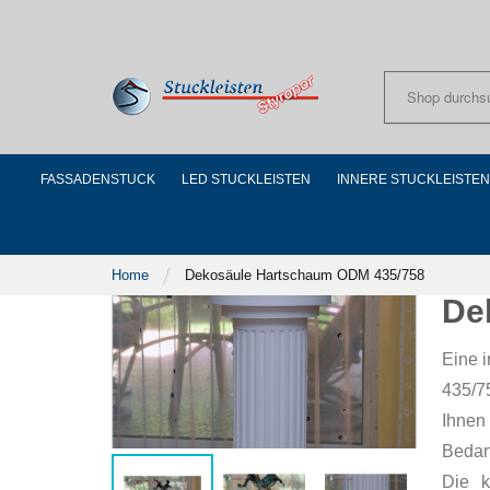
Skip
to
Content
FASSADENSTUCK
LED STUCKLEISTEN
INNERE STUCKLEISTEN
Home
Dekosäule Hartschaum ODM 435/758
De
Eine 
435/7
Ihnen
Bedar
Die k