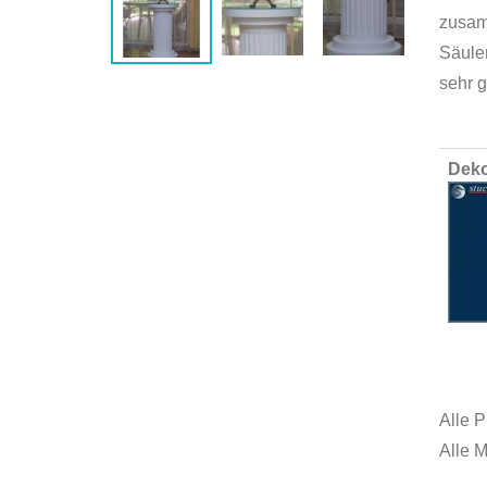
zusam
Säule
sehr g
Group
Deko
produ
items
Alle P
Alle 