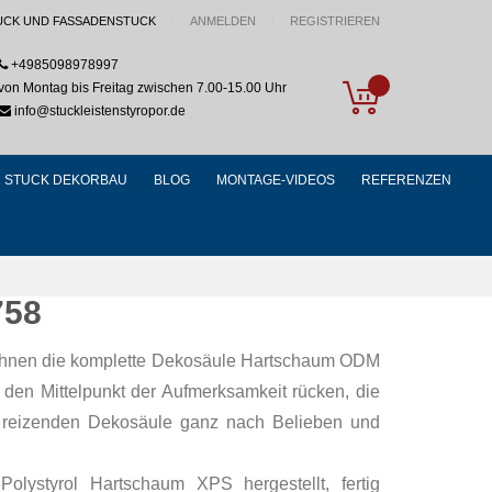
UCK UND FASSADENSTUCK
ANMELDEN
REGISTRIEREN
+4985098978997
My Cart
von Montag bis Freitag zwischen 7.00-15.00 Uhr
info@stuckleistenstyropor.de
STUCK DEKORBAU
BLOG
MONTAGE-VIDEOS
REFERENZEN
758
t Ihnen die komplette Dekosäule Hartschaum ODM
 den Mittelpunkt der Aufmerksamkeit rücken, die
 reizenden Dekosäule ganz nach Belieben und
ystyrol Hartschaum XPS hergestellt, fertig