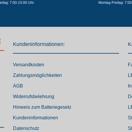
eitag: 7:00-15:00 Uhr
Montag-Freitag: 7:00
Kundeninformationen:
K
Versandkosten
F
Zahlungsmöglichkeiten
L
AGB
I
Widerrufsbelehrung
D
Hinweis zum Batteriegesetz
L
Kundeninformationen
S
Datenschutz
S