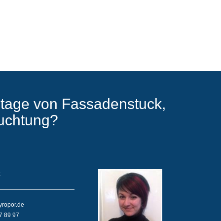
tage von Fassadenstuck,
euchtung?
k
yropor.de
7 89 97