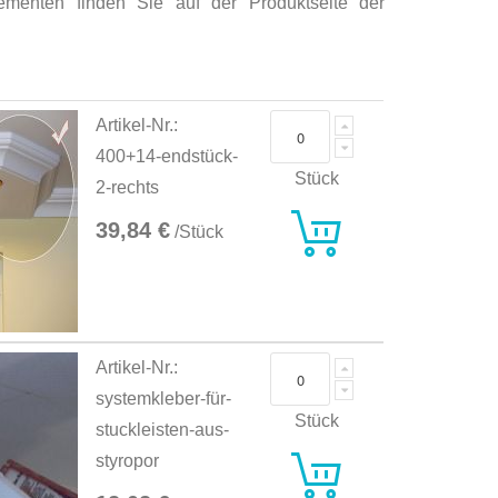
ementen finden Sie auf der Produktseite der
Artikel-Nr.:
400+14-endstück-
Stück
2-rechts
39,84 €
/Stück
Artikel-Nr.:
systemkleber-für-
Stück
stuckleisten-aus-
styropor