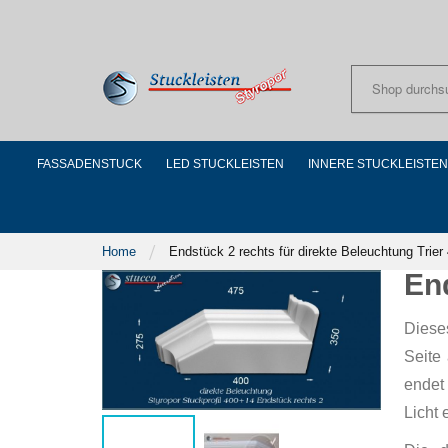
Skip
to
Content
FASSADENSTUCK
LED STUCKLEISTEN
INNERE STUCKLEISTEN
Home
Endstück 2 rechts für direkte Beleuchtung Trie
End
Diese
Seite 
endet 
Licht 