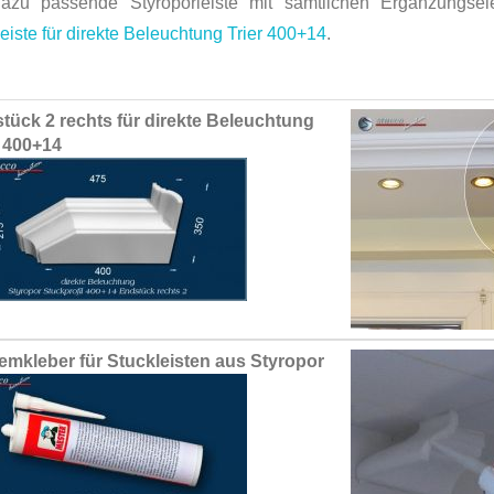
azu passende Styroporleiste mit sämtlichen Ergänzungsel
eiste für direkte Beleuchtung Trier 400+14
.
ed
tück 2 rechts für direkte Beleuchtung
ct
r 400+14
emkleber für Stuckleisten aus Styropor