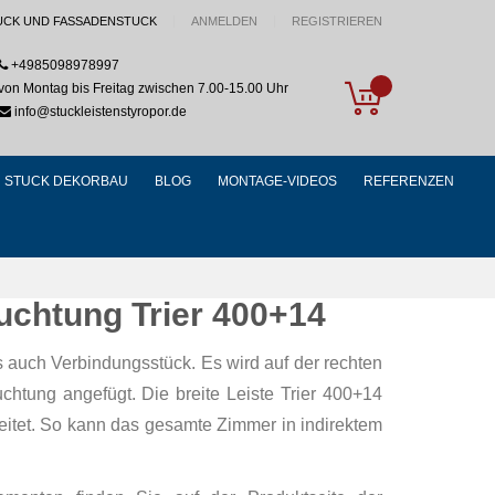
UCK UND FASSADENSTUCK
ANMELDEN
REGISTRIEREN
+4985098978997
My Cart
von Montag bis Freitag zwischen 7.00-15.00 Uhr
info@stuckleistenstyropor.de
STUCK DEKORBAU
BLOG
MONTAGE-VIDEOS
REFERENZEN
euchtung Trier 400+14
 auch Verbindungsstück. Es wird auf der rechten
uchtung angefügt. Die breite Leiste Trier 400+14
leitet. So kann das gesamte Zimmer in indirektem