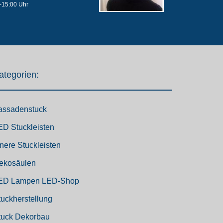
-15:00 Uhr
ategorien:
assadenstuck
ED Stuckleisten
nnere Stuckleisten
ekosäulen
ED Lampen LED-Shop
tuckherstellung
tuck Dekorbau