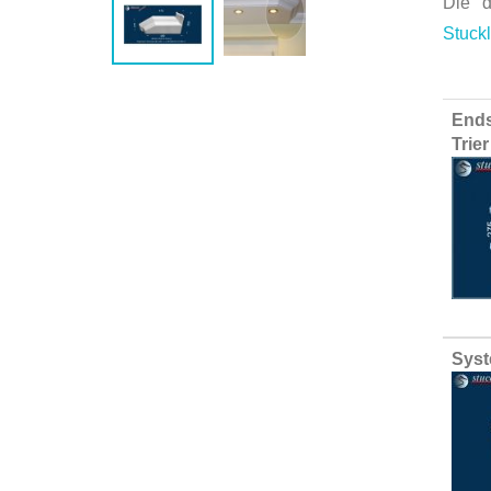
Die d
Stuckl
Group
Ends
produ
Trie
items
Syst