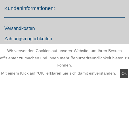
Kundeninformationen:
Versandkosten
Zahlungsmöglichkeiten
AGB
Wir verwenden Cookies auf unserer Website, um Ihren Besuch
effizienter zu machen und Ihnen mehr Benutzerfreundlichkeit bieten zu
Widerrufsbelehrung
können.
Hinweis zum Batteriegesetz
Mit einem Klick auf "OK" erklären Sie sich damit einverstanden.
Ok
Kundeninformationen
Datenschutz
Widerruf