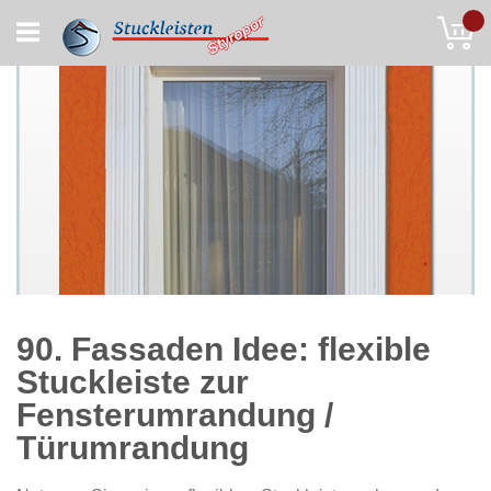
Skip
My
to
Content
90. Fassaden Idee: flexible
Stuckleiste zur
Fensterumrandung /
Türumrandung