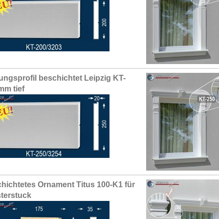
ungsprofil beschichtet Leipzig KT-
mm tief
hichtetes Ornament Titus 100-K1 für
terstuck