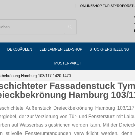
ONLINESHOP FÜR STYROPORST
Suchen
DEKOSÄULEN
LED LAMPEN LED-SHOP
STUCKHERSTELLUNG
MUSTERPAKET
ckbekrönung Hamburg 103/117 1420-1470
schichteter Fassadenstuck Ty
eieckbekrönung Hamburg 103/1
eschichtete Außenstuck Dreieckbekrönung Hamburg 103/117 14
rgiebel, der zur Verzierung von Tür- und Fenstersturz mit Lai
arben auf Wasserbasis gestrichen werden kann. Mit der Drei
n stilvolle Fensterumrandungen verwirklicht werden, denn