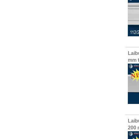
Laib
mm t
Laib
200 