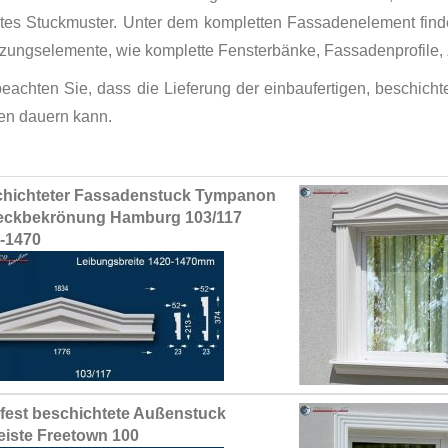
tes Stuckmuster. Unter dem kompletten Fassadenelement find
zungselemente, wie komplette Fensterbänke, Fassadenprofile, 
 beachten Sie, dass die Lieferung der einbaufertigen, beschic
n dauern kann.
ed
hichteter Fassadenstuck Tympanon
ct
eckbekrönung Hamburg 103/117
-1470
fest beschichtete Außenstuck
leiste Freetown 100