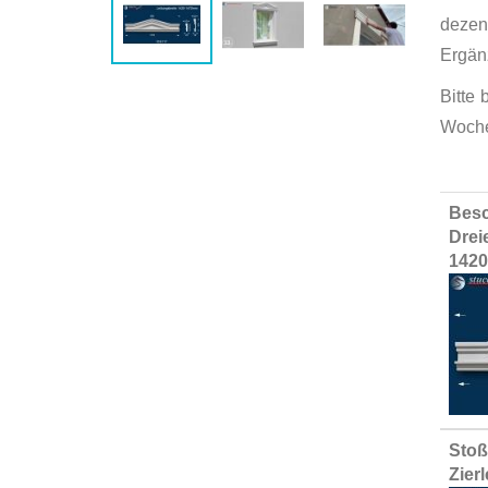
dezen
Ergän
Bitte
Woche
Group
Besc
produ
Drei
items
1420
Stoß
Zier