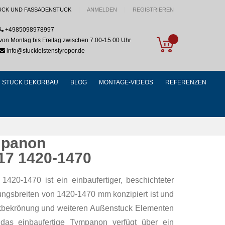
UCK UND FASSADENSTUCK
ANMELDEN
REGISTRIEREN
+4985098978997
My Cart
von Montag bis Freitag zwischen 7.00-15.00 Uhr
info@stuckleistenstyropor.de
STUCK DEKORBAU
BLOG
MONTAGE-VIDEOS
REFERENZEN
mpanon
17 1420-1470
20-1470 ist ein einbaufertiger, beschichteter
bungsbreiten von 1420-1470 mm konzipiert ist und
eckbekrönung und weiteren Außenstuck Elementen
 das einbaufertige Tympanon verfügt über ein