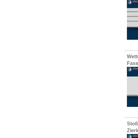
Wett
Fass
Stoß
Zier