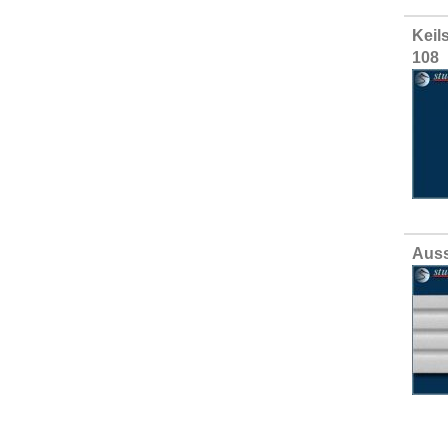
Keil
108
Auss