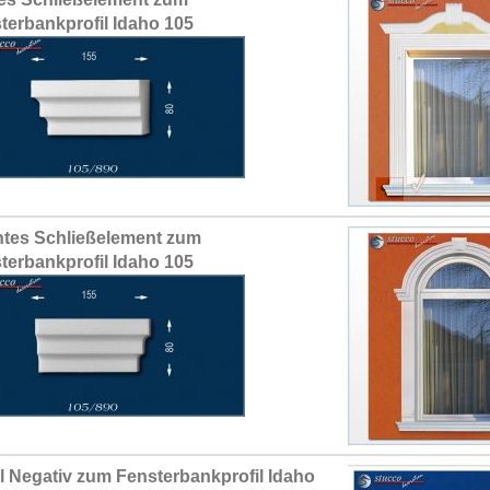
terbankprofil Idaho 105
tes Schließelement zum
terbankprofil Idaho 105
il Negativ zum Fensterbankprofil Idaho