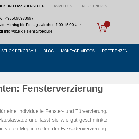
UCK UND FASSADENSTUCK
ANMELDEN
REGISTRIEREN
+4985098978997
My Cart
von Montag bis Freitag zwischen 7.00-15.00 Uhr
info@stuckleistenstyropor.de
STUCK DEKORBAU
BLOG
MONTAGE-VIDEOS
REFERENZEN
nten: Fensterverzierung
ür eine individuelle Fenster- und Türverzierung.
Hausfassade und lässt sie wie gut geschminkte
von vielen Möglichkeiten der Fassadenverzierung,
.