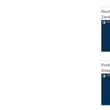
Rech
Zier
Prof
Anka