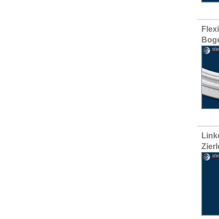
Flex
Bog
Link
Zier