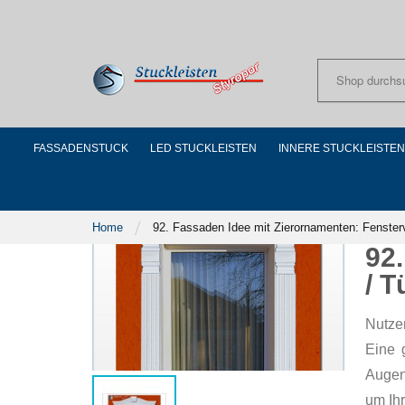
Skip
to
Content
FASSADENSTUCK
LED STUCKLEISTEN
INNERE STUCKLEISTEN
Home
92. Fassaden Idee mit Zierornamenten: Fensterv
92
/ T
Nutze
Eine 
Augen
um Ih