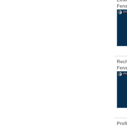
Fens
Rech
Fens
Prof