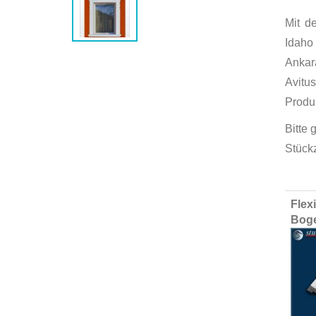
Mit d
Idaho
Ankar
Avitu
Produk
Bitte 
Stück
Group
Flex
produ
Bog
items