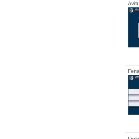
Avit
Fens
Link