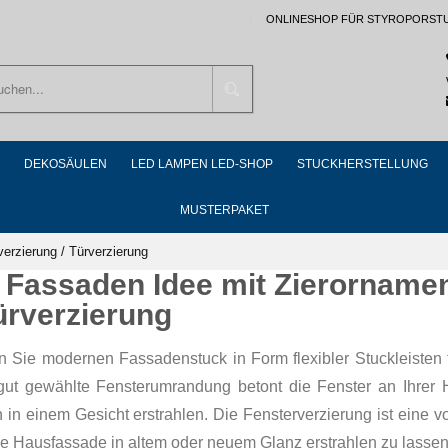
ONLINESHOP FÜR STYROPORST
Suchen
DEKOSÄULEN
LED LAMPEN LED-SHOP
STUCKHERSTELLUNG
MUSTERPAKET
erzierung / Türverzierung
. Fassaden Idee mit Zierorname
ürverzierung
n Sie modernen Fassadenstuck in Form flexibler Stuckleisten f
gut gewählte Fensterumrandung betont die Fenster an Ihrer 
 in einem Gesicht erstrahlen. Die Fensterverzierung ist eine 
re Hausfassade in altem oder neuem Glanz erstrahlen zu lassen