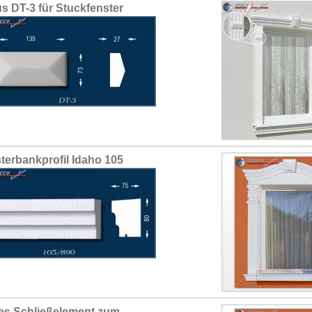
us DT-3 für Stuckfenster
terbankprofil Idaho 105
es Schließelement zum