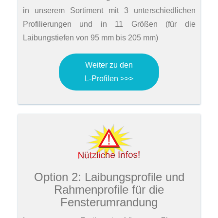
in unserem Sortiment mit 3 unterschiedlichen
Profilierungen und in 11 Größen (für die
Laibungstiefen von 95 mm bis 205 mm)
Weiter zu den
L-Profilen >>>
Option 2: Laibungsprofile und
Rahmenprofile für die
Fensterumrandung