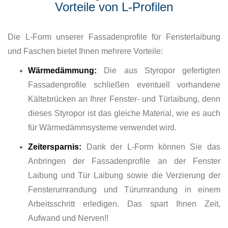
Vorteile von L-Profilen
Die L-Form unserer Fassadenprofile für Fensterlaibung
und Faschen bietet Ihnen mehrere Vorteile:
Wärmedämmung:
Die aus Styropor gefertigten
Fassadenprofile schließen eventuell vorhandene
Kältebrücken an Ihrer Fenster- und Türlaibung, denn
dieses Styropor ist das gleiche Material, wie es auch
für Wärmedämmsysteme verwendet wird.
Zeitersparnis:
Dank der L-Form können Sie das
Anbringen der Fassadenprofile an der Fenster
Laibung und Tür Laibung sowie die Verzierung der
Fensterumrandung und Türumrandung in einem
Arbeitsschritt erledigen. Das spart Ihnen Zeit,
Aufwand und Nerven!!