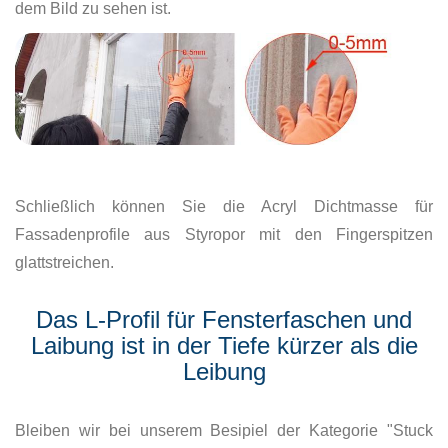
dem Bild zu sehen ist.
Schließlich können Sie die Acryl Dichtmasse für
Fassadenprofile aus Styropor mit den Fingerspitzen
glattstreichen.
Das L-Profil für Fensterfaschen und
Laibung ist in der Tiefe kürzer als die
Leibung
Bleiben wir bei unserem Besipiel der Kategorie "Stuck