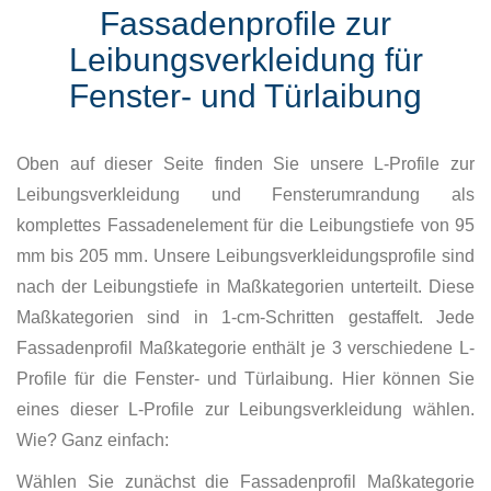
Fassadenprofile zur
Leibungsverkleidung für
Fenster- und Türlaibung
Oben auf dieser Seite finden Sie unsere L-Profile zur
Leibungsverkleidung und Fensterumrandung als
komplettes Fassadenelement für die Leibungstiefe von 95
mm bis 205 mm. Unsere Leibungsverkleidungsprofile sind
nach der Leibungstiefe in Maßkategorien unterteilt. Diese
Maßkategorien sind in 1-cm-Schritten gestaffelt. Jede
Fassadenprofil Maßkategorie enthält je 3 verschiedene L-
Profile für die Fenster- und Türlaibung. Hier können Sie
eines dieser L-Profile zur Leibungsverkleidung wählen.
Wie? Ganz einfach:
Wählen Sie zunächst die Fassadenprofil Maßkategorie