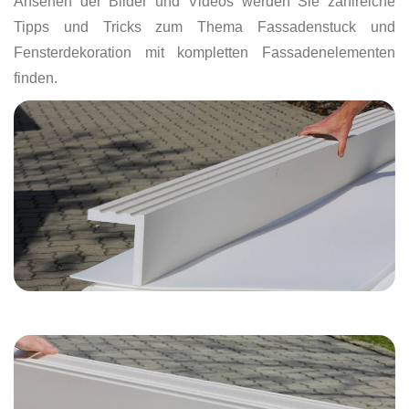
Ansehen der Bilder und Videos werden Sie zahlreiche
Tipps und Tricks zum Thema Fassadenstuck und
Fensterdekoration mit kompletten Fassadenelementen
finden.