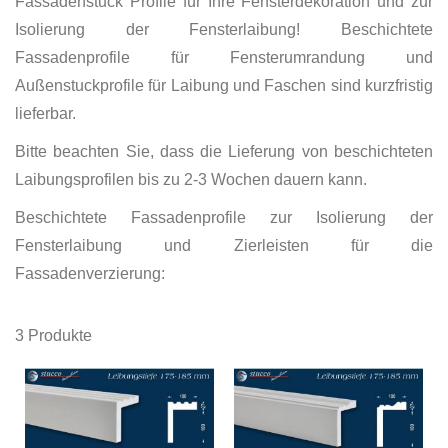
Fassadenstuck Profile für Ihre Fensterdekoration und zur
Isolierung der Fensterlaibung! Beschichtete
Fassadenprofile für Fensterumrandung und
Außenstuckprofile für Laibung und Faschen sind kurzfristig
lieferbar.
Bitte beachten Sie, dass die Lieferung von beschichteten
Laibungsprofilen bis zu 2-3 Wochen dauern kann.
Beschichtete Fassadenprofile zur Isolierung der
Fensterlaibung und Zierleisten für die
Fassadenverzierung:
3
Produkte