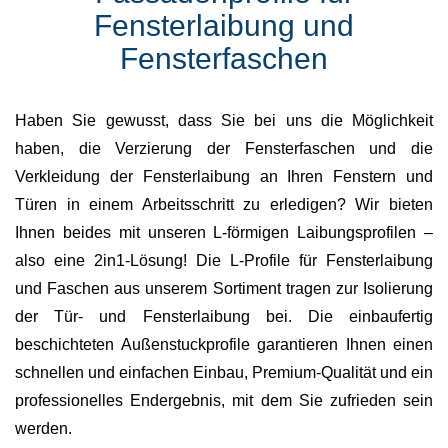
Fensterlaibung und
Fensterfaschen
Haben Sie gewusst, dass Sie bei uns die Möglichkeit
haben, die Verzierung der Fensterfaschen und die
Verkleidung der Fensterlaibung an Ihren Fenstern und
Türen in einem Arbeitsschritt zu erledigen? Wir bieten
Ihnen beides mit unseren L-förmigen Laibungsprofilen –
also eine 2in1-Lösung! Die L-Profile für Fensterlaibung
und Faschen aus unserem Sortiment tragen zur Isolierung
der Tür- und Fensterlaibung bei. Die einbaufertig
beschichteten Außenstuckprofile garantieren Ihnen einen
schnellen und einfachen Einbau, Premium-Qualität und ein
professionelles Endergebnis, mit dem Sie zufrieden sein
werden.