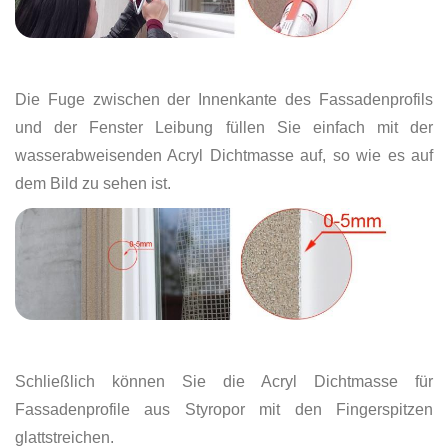
Die Fuge zwischen der Innenkante des Fassadenprofils
und der Fenster Leibung füllen Sie einfach mit der
wasserabweisenden Acryl Dichtmasse auf, so wie es auf
dem Bild zu sehen ist.
Schließlich können Sie die Acryl Dichtmasse für
Fassadenprofile aus Styropor mit den Fingerspitzen
glattstreichen.