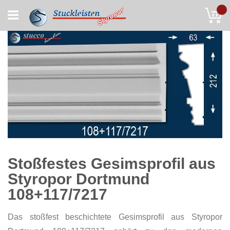
Skip
My
to
Content
Stoßfestes Gesimsprofil aus
Styropor Dortmund
108+117/7217
Das stoßfest beschichtete Gesimsprofil aus Styropor