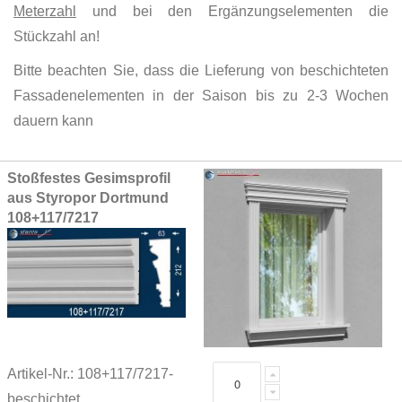
Meterzahl
und bei den Ergänzungselementen die
Stückzahl an!
Bitte beachten Sie, dass die Lieferung von beschichteten
Fassadenelementen in der Saison bis zu 2-3 Wochen
dauern kann
Grouped
Stoßfestes Gesimsprofil
product
aus Styropor Dortmund
items
108+117/7217
Artikel-Nr.: 108+117/7217-
beschichtet