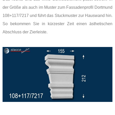
der Größe als auch im Muster zum Fassadenprofil Dortmund
108+117/7217 und führt das Stuckmuster zur Hauswand hin.
So bekommen Sie in kürzester Zeit einen ästhetischen
Abschluss der Zierleiste.